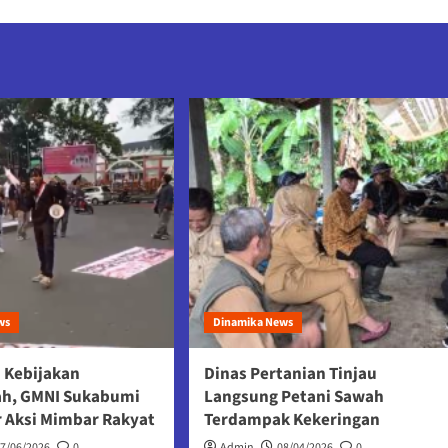
ws
Dinamika News
 Kebijakan
Dinas Pertanian Tinjau
ah, GMNI Sukabumi
Langsung Petani Sawah
r Aksi Mimbar Rakyat
Terdampak Kekeringan
17/06/2026
0
Admin
08/04/2026
0