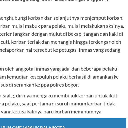
 menghubungi korban dan selanjutnya menjemput korban,
t korban mulai mabuk para pelaku mulai melakukan aksinya,
terlentangkan dengan mulut di bekap, tangan dan kaki di
ucuti, korban teriak dan menangis hingga terdengar oleh
u melaporkan hal tersebut ke petugas linmas yang sedang
an oleh anggota linmas yang ada, dan beberapa pelaku
jam kemudian kesepuluh pelaku berhasil di amankan ke
sus di serahkan ke ppa polres bogor.
isial g, dirinya mengaku membujuk korban untuk ikut
a pelaku, saat pertama di suruh minum korban tidak
n yang ketiga kalinya baru korban meminumnya.
R IN ONE MASUK BALAIKOTA