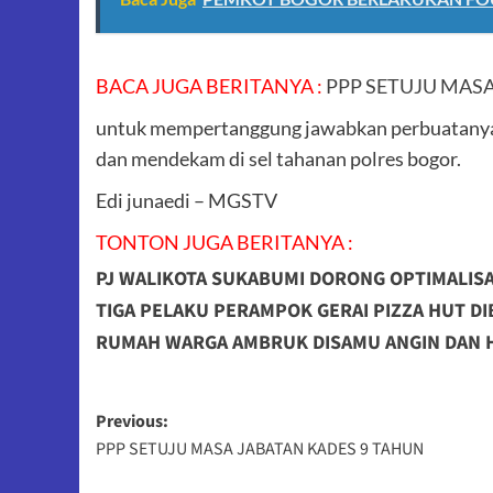
BACA JUGA BERITANYA :
PPP SETUJU MAS
untuk mempertanggung jawabkan perbuatanya pa
dan mendekam di sel tahanan polres bogor.
Edi junaedi – MGSTV
TONTON JUGA BERITANYA :
PJ WALIKOTA SUKABUMI DORONG OPTIMALIS
TIGA PELAKU PERAMPOK GERAI PIZZA HUT DI
RUMAH WARGA AMBRUK DISAMU ANGIN DAN 
Post
Previous:
PPP SETUJU MASA JABATAN KADES 9 TAHUN
navigation