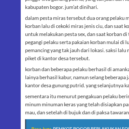
kabupaten bogor. jum’at dinihari.
dalam pesta miras tersebut dua orang pelaku
korban lalu di cekoki miras jenis ciu, dan saa
untuk melakukan pesta sex, dan saat korban di 
pegangi pelaku serta pakaian korban mulai di l
pemancing yang tak jauh dari lokasi. saksi lal
piket di kantor desa tersebut.
korban dan beberapa pelaku berhasil di amank
lainya berhasil kabur, namun selang beberapa 
kantor desa gunung putrid. yang selanjutnya ka
sementara itu menurut pengakuan pelaku berin
minum minuman keras yang telah disiapkan par
mau, dan setelah di bujuk dan di paksa tawara
Baca Juga
PEMKOT BOGOR BERLAKUKAN FOU