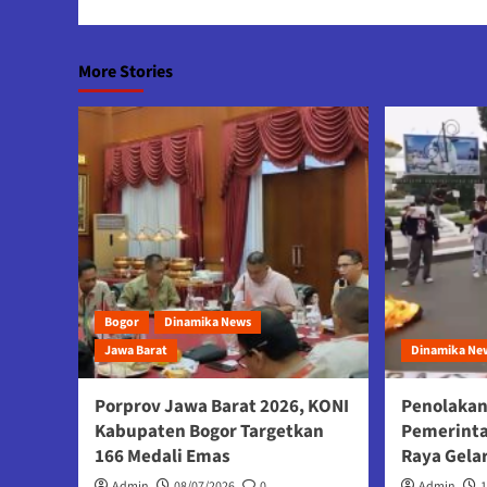
More Stories
Bogor
Dinamika News
Jawa Barat
Dinamika Ne
Porprov Jawa Barat 2026, KONI
Penolakan
Kabupaten Bogor Targetkan
Pemerint
166 Medali Emas
Raya Gela
Admin
08/07/2026
0
Admin