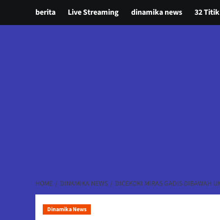
berita
Live Streaming
dinamika news
32 Titik
HOME
DINAMIKA NEWS
DICEKOKI MIRAS GADIS DIBAWAH U
Dinamika News