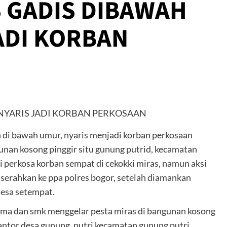
S GADIS DIBAWAH
ADI KORBAN
 di bawah umur, nyaris menjadi korban perkosaan
gunan kosong pinggir situ gunung putrid, kecamatan
i perkosa korban sempat di cekokki miras, namun aksi
iserahkan ke ppa polres bogor, setelah diamankan
desa setempat.
, sma dan smk menggelar pesta miras di bangunan kosong
 kantor desa gunung, putri kecamatan gunung putri,