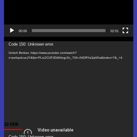
00:00
02:01
Pemutar
Code 150: Unknown error.
Video
Unduh Berkas: https://www.youtube.com/watch?
v=pefxpdcueJY&list=PLtz2CUFJD484egc5v_7Gh-A6DRYa3qHXw&index=7&_=4
32 titik
Code 150: Unknown error.