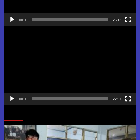
00:00
25:13
Pemutar
Video
00:00
22:57
Jangan Lewatkan