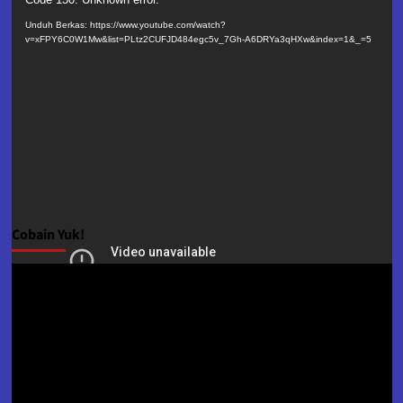
Pemutar
Video
Unduh Berkas: https://www.youtube.com/watch?
v=xFPY6C0W1Mw&list=PLtz2CUFJD484egc5v_7Gh-A6DRYa3qHXw&index=1&_=5
Cobain Yuk!
Pemutar
Video