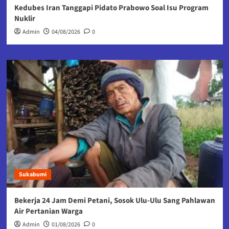
Kedubes Iran Tanggapi Pidato Prabowo Soal Isu Program
Nuklir
Admin
04/08/2026
0
Sukabumi
Bekerja 24 Jam Demi Petani, Sosok Ulu-Ulu Sang Pahlawan
Air Pertanian Warga
Admin
01/08/2026
0