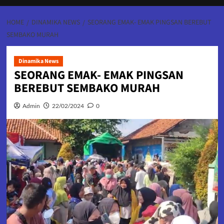
HOME
DINAMIKA NEWS
SEORANG EMAK- EMAK PINGSAN BEREBUT
SEMBAKO MURAH
Dinamika News
SEORANG EMAK- EMAK PINGSAN
BEREBUT SEMBAKO MURAH
Admin
22/02/2024
0