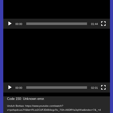
00:00
01:44
Pemutar
Video
00:00
02:01
Pemutar
Code 150: Unknown error.
Video
Unduh Berkas: https://www.youtube.com/watch?
v=pefxpdcueJY&list=PLtz2CUFJD484egc5v_7Gh-A6DRYa3qHXw&index=7&_=4