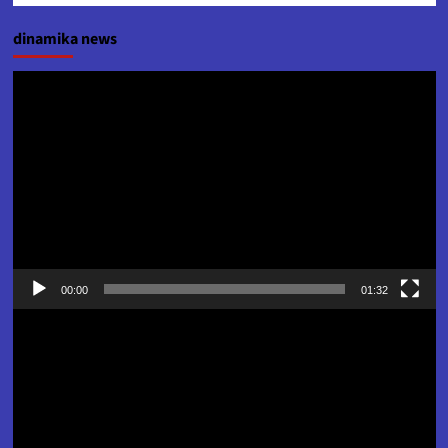
dinamika news
Pemutar
Video
00:00
01:32
Pemutar
Video