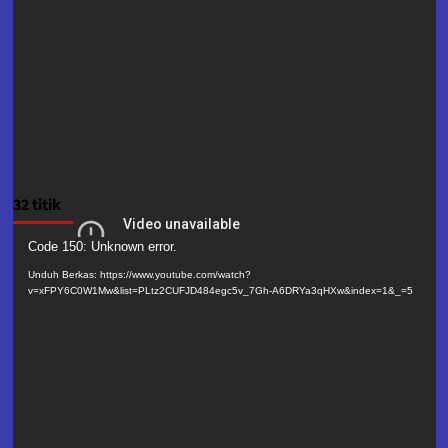
32 titik
Pemutar
Code 150: Unknown error.
Video
Unduh Berkas: https://www.youtube.com/watch?
v=xFPY6C0W1Mw&list=PLtz2CUFJD484egc5v_7Gh-A6DRYa3qHXw&index=1&_=5