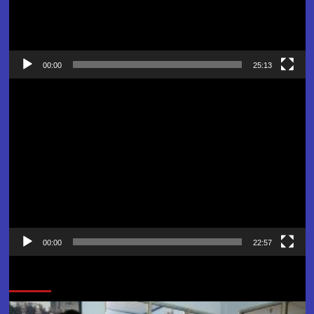
00:00
25:13
Pemutar
Video
00:00
22:57
Jangan Lewatkan