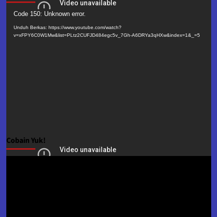
Pemutar
Code 150: Unknown error.
Video
Unduh Berkas: https://www.youtube.com/watch?
v=xFPY6C0W1Mw&list=PLtz2CUFJD484egc5v_7Gh-A6DRYa3qHXw&index=1&_=5
Cobain Yuk!
Pemutar
Video