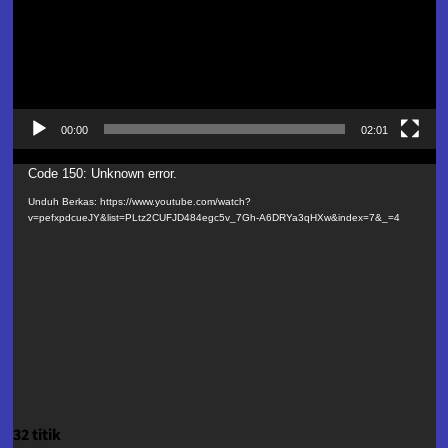
00:00
02:01
Pemutar
Code 150: Unknown error.
Video
Unduh Berkas: https://www.youtube.com/watch?
v=pefxpdcueJY&list=PLtz2CUFJD484egc5v_7Gh-A6DRYa3qHXw&index=7&_=4
32 titik