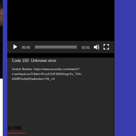
Video
00:00
02:01
Pemutar
Code 150: Unknown error.
Video
Unduh Berkas: https://www.youtube.com/watch?
v=pefxpdcueJY&list=PLtz2CUFJD484egc5v_7Gh-
A6DRYa3qHXw&index=7&_=4
32 titik