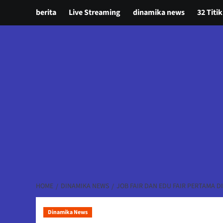
berita
Live Streaming
dinamika news
32 Titik
HOME
DINAMIKA NEWS
JOB FAIR DAN EDU FAIR PERTAMA 
Dinamika News