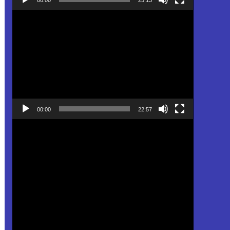
Pemutar
Video
00:00
22:57