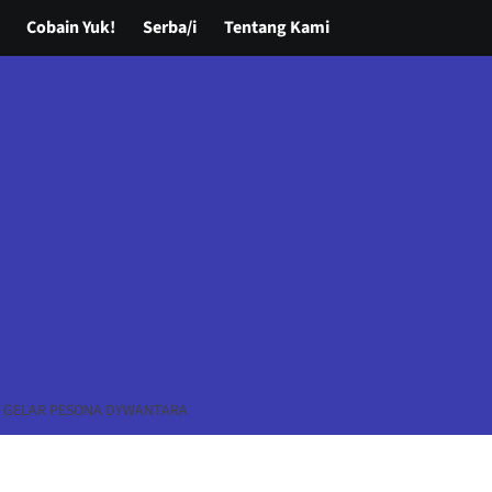
Cobain Yuk!
Serba/i
Tentang Kami
DI GELAR PESONA DYWANTARA