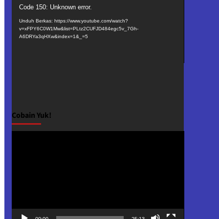
Pemutar
Code 150: Unknown error.
Video
Unduh Berkas: https://www.youtube.com/watch?
v=xFPY6C0W1Mw&list=PLtz2CUFJD484egc5v_7Gh-
A6DRYa3qHXw&index=1&_=5
Cobain Yuk!
Pemutar
Video
00:00
25:13