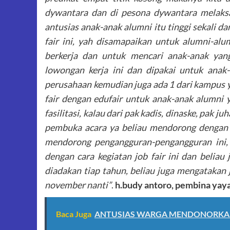
dywantara dan di pesona dywantara melaksa
antusias anak-anak alumni itu tinggi sekali da
fair ini, yah disamapaikan untuk alumni-a
berkerja dan untuk mencari anak-anak yan
lowongan kerja ini dan dipakai untuk anak
perusahaan kemudian juga ada 1 dari kampus y
fair dengan edufair untuk anak-anak alumni y
fasilitasi, kalau dari pak kadis, dinaske, pak 
pembuka acara ya beliau mendorong dengan a
mendorong pengangguran-pengangguran ini,
dengan cara kegiatan job fair ini dan belia
diadakan tiap tahun, beliau juga mengatakan j
november nanti”
.
h.budy antoro, pembina yay
Baca Juga
ANTUSIAS WARGA MENDONORKA