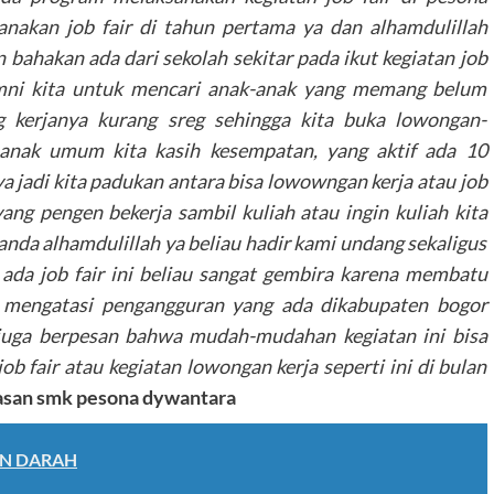
nakan job fair di tahun pertama ya dan alhamdulillah
n bahakan ada dari sekolah sekitar pada ikut kegiatan job
lumni kita untuk mencari anak-anak yang memang belum
g kerjanya kurang sreg sehingga kita buka lowongan-
-anak umum kita kasih kesempatan, yang aktif ada 10
a jadi kita padukan antara bisa lowowngan kerja atau job
ang pengen bekerja sambil kuliah atau ingin kuliah kita
juhanda alhamdulillah ya beliau hadir kami undang sekaligus
da job fair ini beliau sangat gembira karena membatu
 mengatasi pengangguran yang ada dikabupaten bogor
u juga berpesan bahwa mudah-mudahan kegiatan ini bisa
ob fair atau kegiatan lowongan kerja seperti ini di bulan
asan smk pesona dywantara
N DARAH