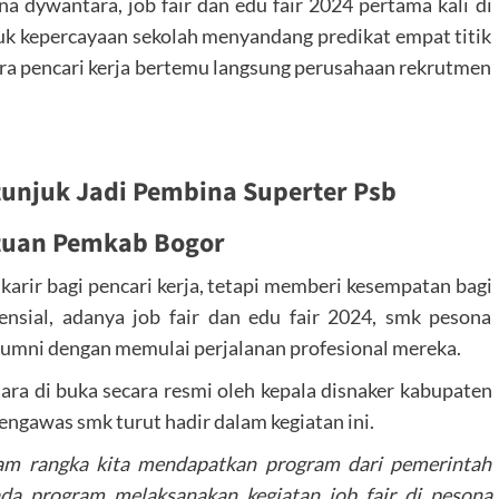
 dywantara, job fair dan edu fair 2024 pertama kali di
ntuk kepercayaan sekolah menyandang predikat empat titik
ra pencari kerja bertemu langsung perusahaan rekrutmen
tunjuk Jadi Pembina Superter Psb
tuan Pemkab Bogor
karir bagi pencari kerja, tetapi memberi kesempatan bagi
sial, adanya job fair dan edu fair 2024, smk pesona
umni dengan memulai perjalanan profesional mereka.
ara di buka secara resmi oleh kepala disnaker kabupaten
engawas smk turut hadir dalam kegiatan ini.
alam rangka kita mendapatkan program dari pemerintah
ada program melaksanakan kegiatan job fair di pesona