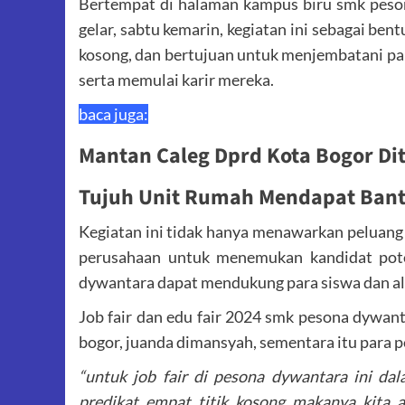
Bertempat di halaman kampus biru smk pesona
gelar, sabtu kemarin, kegiatan ini sebagai be
kosong, dan bertujuan untuk menjembatani pa
serta memulai karir mereka.
baca juga:
Mantan Caleg Dprd Kota Bogor Di
Tujuh Unit Rumah Mendapat Ban
Kegiatan ini tidak hanya menawarkan peluang 
perusahaan untuk menemukan kandidat poten
dywantara dapat mendukung para siswa dan al
Job fair dan edu fair 2024 smk pesona dywant
bogor, juanda dimansyah, sementara itu para p
“untuk job fair di pesona dywantara ini d
predikat empat titik kosong makanya kita 