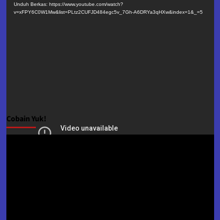
Video
Unduh Berkas: https://www.youtube.com/watch?
v=xFPY6C0W1Mw&list=PLtz2CUFJD484egc5v_7Gh-A6DRYa3qHXw&index=1&_=5
Cobain Yuk!
Pemutar
Video