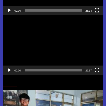
00:00
25:13
Pemutar
Video
00:00
22:57
Jangan Lewatkan