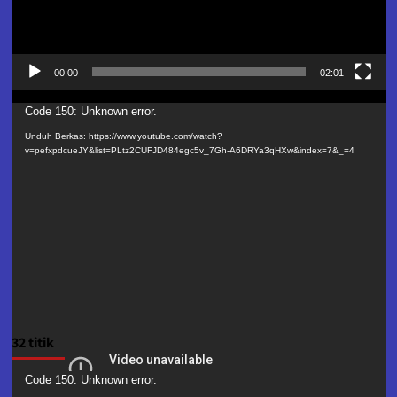
00:00
02:01
Pemutar
Code 150: Unknown error.
Video
Unduh Berkas: https://www.youtube.com/watch?
v=pefxpdcueJY&list=PLtz2CUFJD484egc5v_7Gh-A6DRYa3qHXw&index=7&_=4
32 titik
Pemutar
Code 150: Unknown error.