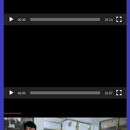
00:00
25:13
Pemutar
Video
00:00
22:57
Jangan Lewatkan