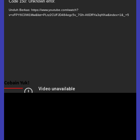
Pemutar
Code 150: Unknown error.
Video
Unduh Berkas: https://www.youtube.com/watch?
v=xFPY6C0W1Mw&list=PLtz2CUFJD484egc5v_7Gh-A6DRYa3qHXw&index=1&_=5
Cobain Yuk!
Pemutar
Video