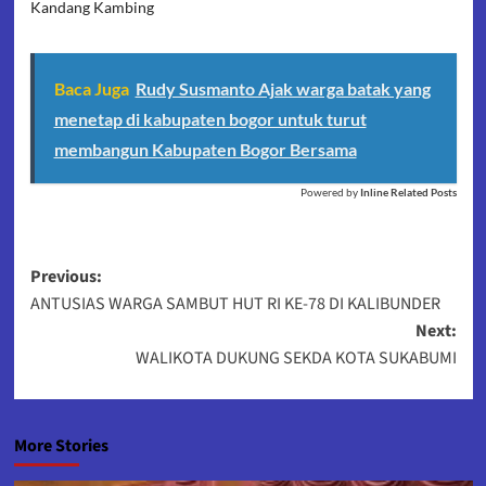
Kandang Kambing
Baca Juga
Rudy Susmanto Ajak warga batak yang
menetap di kabupaten bogor untuk turut
membangun Kabupaten Bogor Bersama
Powered by
Inline Related Posts
Post
Previous:
ANTUSIAS WARGA SAMBUT HUT RI KE-78 DI KALIBUNDER
navigation
Next:
WALIKOTA DUKUNG SEKDA KOTA SUKABUMI
More Stories