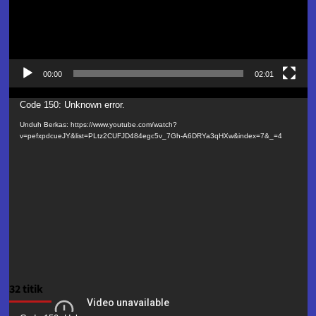
00:00
02:01
Pemutar
Code 150: Unknown error.
Video
Unduh Berkas: https://www.youtube.com/watch?
v=pefxpdcueJY&list=PLtz2CUFJD484egc5v_7Gh-A6DRYa3qHXw&index=7&_=4
32 titik