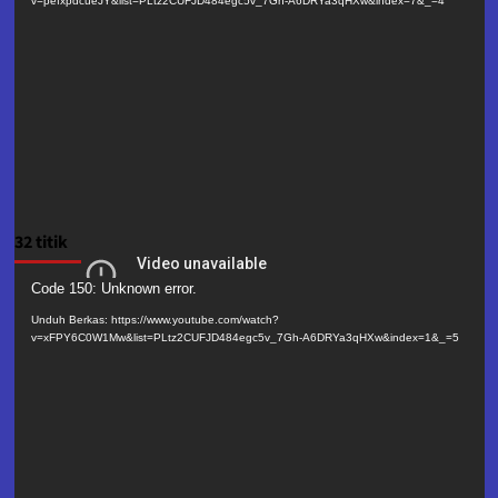
v=pefxpdcueJY&list=PLtz2CUFJD484egc5v_7Gh-A6DRYa3qHXw&index=7&_=4
32 titik
Pemutar
Code 150: Unknown error.
Video
Unduh Berkas: https://www.youtube.com/watch?
v=xFPY6C0W1Mw&list=PLtz2CUFJD484egc5v_7Gh-A6DRYa3qHXw&index=1&_=5