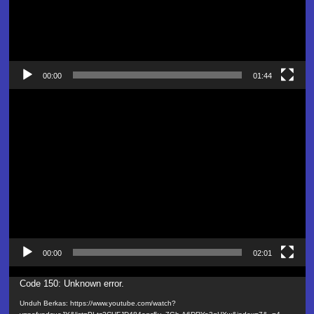
00:00
01:44
Pemutar
Video
00:00
02:01
Pemutar
Code 150: Unknown error.
Video
Unduh Berkas: https://www.youtube.com/watch?