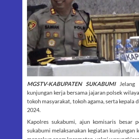
MGSTV-KABUPATEN SUKABUMI
Jelang p
kunjungan kerja bersama jajaran polsek wilay
tokoh masyarakat, tokoh agama, serta kepala 
2024.
Kapolres sukabumi, ajun komisaris besar p
sukabumi melaksanakan kegiatan kunjungan ker
mencakup enam kecamatan, yakni warungkiara, 