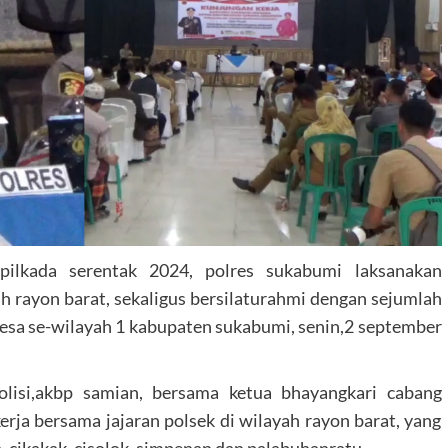
ilkada serentak 2024, polres sukabumi laksanakan
ah rayon barat, sekaligus bersilaturahmi dengan sejumlah
desa se-wilayah 1 kabupaten sukabumi, senin,2 september
olisi,akbp samian, bersama ketua bhayangkari cabang
ja bersama jajaran polsek di wilayah rayon barat, yang
cikakak, cisolok, simpenan dan palabuhanratu.