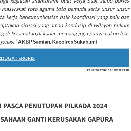
uga kegiatan silahturami buat kerja buat salpo porles
a masyrakat toto agama toto pemuda serta unsur unsur
ta kerja berkomunikasian baik koordinasi yang baik dan
nciptakan situasi yang aman kondusip di wilayah hukum
ang di kecamatan,di kader memang juga punya cukup luas
 jonasi.”
AKBP Samian, Kapolres Sukabumi
RDUGA TERORIS
Powered by
Inline Related Posts
N PASCA PENUTUPAN PILKADA 2024
RUSAHAAN GANTI KERUSAKAN GAPURA