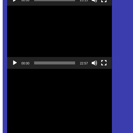
Pemutar
Video
00:00
22:57