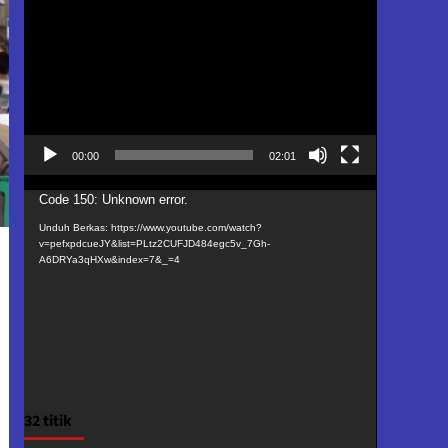
Video
00:00
02:01
Pemutar
Code 150: Unknown error.
Video
Unduh Berkas: https://www.youtube.com/watch?
v=pefxpdcueJY&list=PLtz2CUFJD484egc5v_7Gh-
A6DRYa3qHXw&index=7&_=4
32 titik