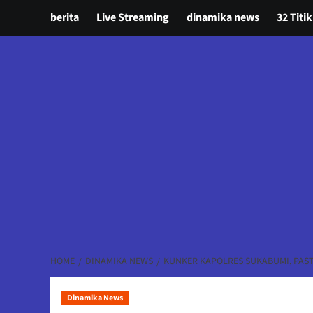
berita
Live Streaming
dinamika news
32 Titik
HOME
DINAMIKA NEWS
KUNKER KAPOLRES SUKABUMI, PAS
Dinamika News