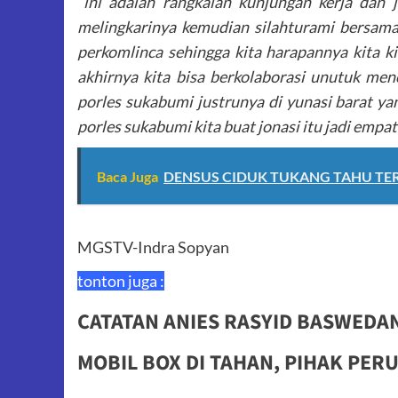
“ini adalah rangkaian kunjungan kerja dan j
melingkarinya kemudian silahturami bersam
perkomlinca sehingga kita harapannya kita ki
akhirnya kita bisa berkolaborasi unutuk me
porles sukabumi justrunya di yunasi barat y
porles sukabumi kita buat jonasi itu jadi empat
Baca Juga
DENSUS CIDUK TUKANG TAHU TE
MGSTV-Indra Sopyan
tonton juga :
CATATAN ANIES RASYID BASWEDA
MOBIL BOX DI TAHAN, PIHAK PE