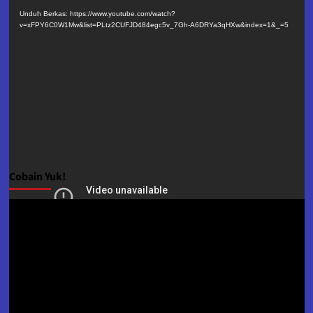
Video
Unduh Berkas: https://www.youtube.com/watch?
v=xFPY6C0W1Mw&list=PLtz2CUFJD484egc5v_7Gh-A6DRYa3qHXw&index=1&_=5
Cobain Yuk!
Pemutar
Video