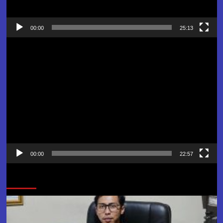
00:00
25:13
Pemutar
Video
00:00
22:57
Jangan Lewatkan