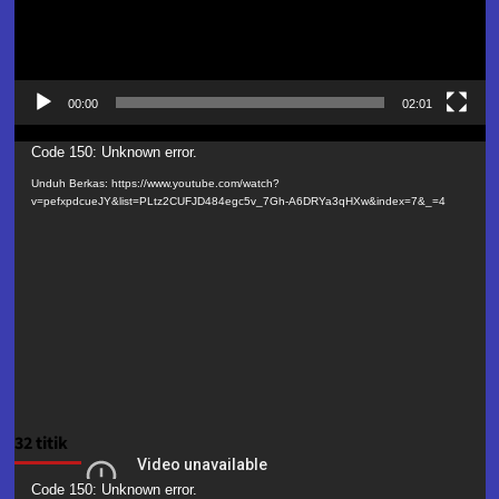
00:00
02:01
Pemutar
Code 150: Unknown error.
Video
Unduh Berkas: https://www.youtube.com/watch?
v=pefxpdcueJY&list=PLtz2CUFJD484egc5v_7Gh-A6DRYa3qHXw&index=7&_=4
32 titik
Pemutar
Code 150: Unknown error.