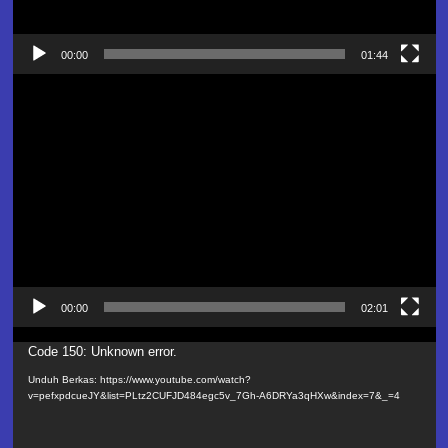
00:00
01:44
Pemutar
Video
00:00
02:01
Pemutar
Code 150: Unknown error.
Video
Unduh Berkas: https://www.youtube.com/watch?
v=pefxpdcueJY&list=PLtz2CUFJD484egc5v_7Gh-A6DRYa3qHXw&index=7&_=4