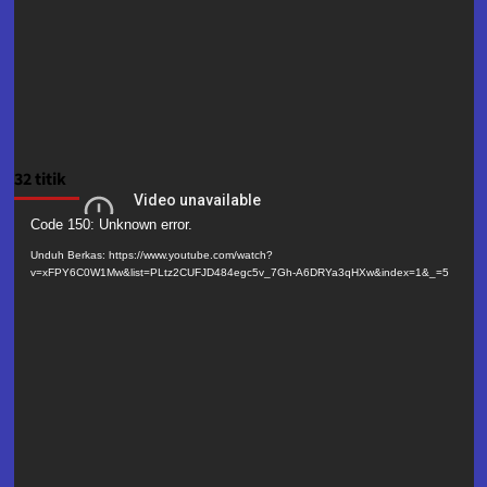
32 titik
Pemutar
Code 150: Unknown error.
Video
Unduh Berkas: https://www.youtube.com/watch?
v=xFPY6C0W1Mw&list=PLtz2CUFJD484egc5v_7Gh-A6DRYa3qHXw&index=1&_=5