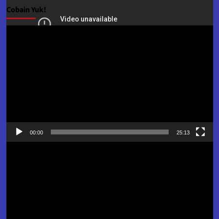
Cobain Yuk!
Pemutar
Video
00:00
25:13
Pemutar
Video