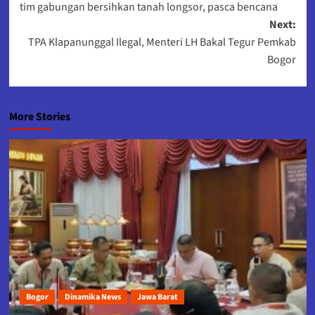
tim gabungan bersihkan tanah longsor, pasca bencana
navigation
Next:
TPA Klapanunggal Ilegal, Menteri LH Bakal Tegur Pemkab
Bogor
More Stories
Bogor
Dinamika News
Jawa Barat