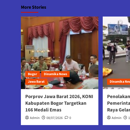
More Stories
Bogor
Dinamika News
Jawa Barat
Dinamika Ne
Porprov Jawa Barat 2026, KONI
Penolakan
Kabupaten Bogor Targetkan
Pemerint
166 Medali Emas
Raya Gela
Admin
08/07/2026
0
Admin