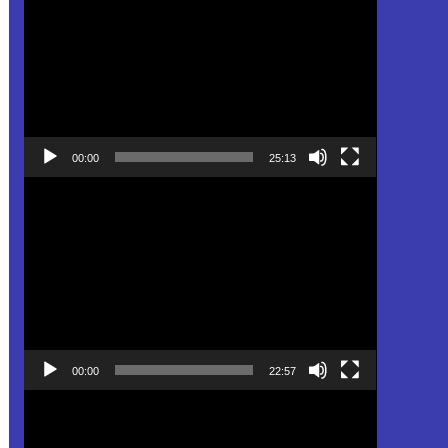
Video
00:00
25:13
Pemutar
Video
00:00
22:57