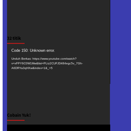
32 titik
Pemutar
Code 150: Unknown error.
Video
Unduh Berkas: https://www.youtube.com/watch?
v=xFPY6C0W1Mw&list=PLtz2CUFJD484egc5v_7Gh-
A6DRYa3qHXw&index=1&_=5
Cobain Yuk!
Pemutar