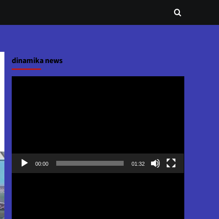
dinamika news
Pemutar
Video
00:00
01:32
Pemutar
Video