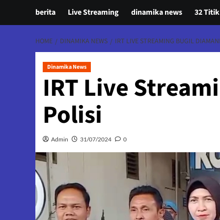
berita
Live Streaming
dinamika news
32 Titik
HOME
DINAMIKA NEWS
IRT LIVE STREAMING BUGIL DIAMAN
Dinamika News
IRT Live Stream
Polisi
Admin
31/07/2024
0