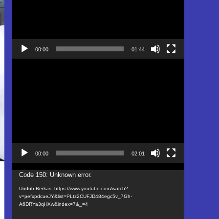
00:00
01:44
Pemutar
Video
00:00
02:01
Pemutar
Code 150: Unknown error.
Video
Unduh Berkas: https://www.youtube.com/watch?
v=pefxpdcueJY&list=PLtz2CUFJD484egc5v_7Gh-
A6DRYa3qHXw&index=7&_=4