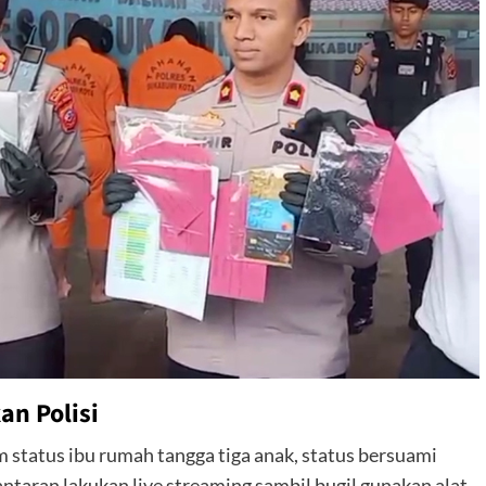
an Polisi
 status ibu rumah tangga tiga anak, status bersuami
ntaran lakukan live streaming sambil bugil gunakan alat