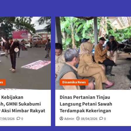
ws
Dinamika News
 Kebijakan
Dinas Pertanian Tinjau
ah, GMNI Sukabumi
Langsung Petani Sawah
r Aksi Mimbar Rakyat
Terdampak Kekeringan
17/06/2026
0
Admin
08/04/2026
0