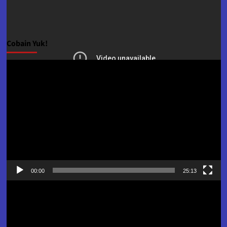
Cobain Yuk!
Pemutar
Video
00:00
25:13
Pemutar
Video