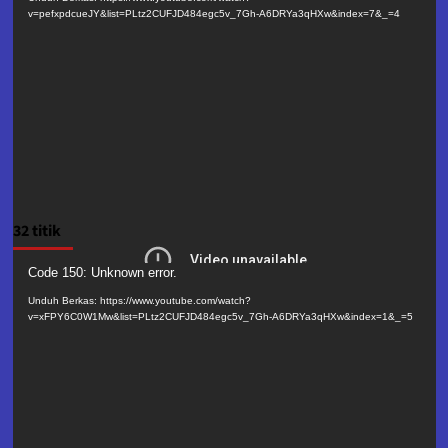
v=pefxpdcueJY&list=PLtz2CUFJD484egc5v_7Gh-A6DRYa3qHXw&index=7&_=4
32 titik
Pemutar
Code 150: Unknown error.
Video
Unduh Berkas: https://www.youtube.com/watch?
v=xFPY6C0W1Mw&list=PLtz2CUFJD484egc5v_7Gh-A6DRYa3qHXw&index=1&_=5