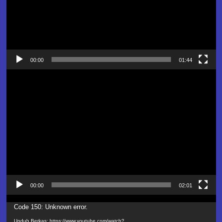
00:00
01:44
Pemutar
Video
00:00
02:01
Pemutar
Code 150: Unknown error.
Video
Unduh Berkas: https://www.youtube.com/watch?