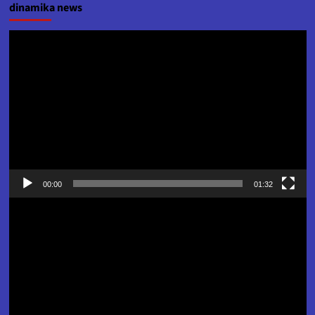
dinamika news
Pemutar
Video
00:00
01:32
Pemutar
Video