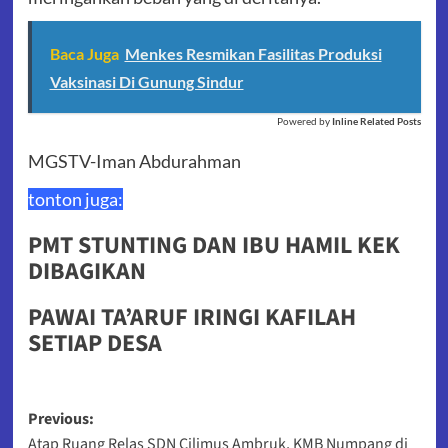
Baca Juga
Menkes Resmikan Fasilitas Produksi
Vaksinasi Di Gunung Sindur
Powered by
Inline Related Posts
MGSTV-Iman Abdurahman
tonton juga:
PMT STUNTING DAN IBU HAMIL KEK
DIBAGIKAN
PAWAI TA’ARUF IRINGI KAFILAH
SETIAP DESA
Post
Previous:
Atap Ruang Relas SDN Cilimus Ambruk, KMB Numpang di