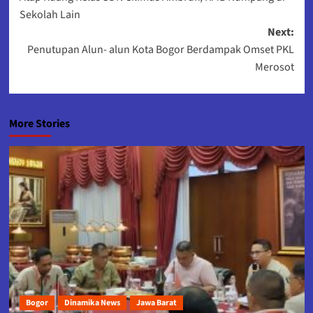
navigation
Sekolah Lain
Next:
Penutupan Alun- alun Kota Bogor Berdampak Omset PKL
Merosot
More Stories
Bogor
Dinamika News
Jawa Barat