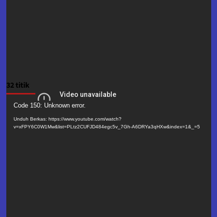
32 titik
Pemutar
Code 150: Unknown error.
Video
Unduh Berkas: https://www.youtube.com/watch?
v=xFPY6C0W1Mw&list=PLtz2CUFJD484egc5v_7Gh-A6DRYa3qHXw&index=1&_=5