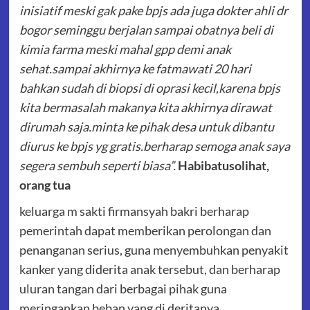
inisiatif meski gak pake bpjs ada juga dokter ahli dr
bogor seminggu berjalan sampai obatnya beli di
kimia farma meski mahal gpp demi anak
sehat.sampai akhirnya ke fatmawati 20 hari
bahkan sudah di biopsi di oprasi kecil,karena bpjs
kita bermasalah makanya kita akhirnya dirawat
dirumah saja.minta ke pihak desa untuk dibantu
diurus ke bpjs yg gratis.berharap semoga anak saya
segera sembuh seperti biasa”.
Habibatusolihat,
orang tua
keluarga m sakti firmansyah bakri berharap
pemerintah dapat memberikan perolongan dan
penanganan serius, guna menyembuhkan penyakit
kanker yang diderita anak tersebut, dan berharap
uluran tangan dari berbagai pihak guna
meringankan beban yang di deritanya.