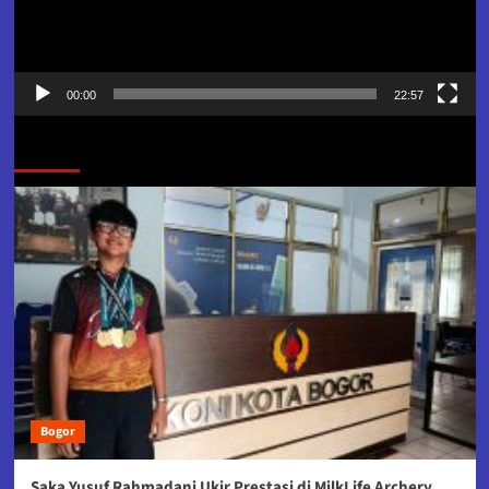
00:00
22:57
Jangan Lewatkan
Bogor
Saka Yusuf Rahmadani Ukir Prestasi di MilkLife Archery