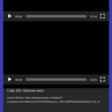
00:00
01:44
Pemutar
Video
00:00
02:01
Pemutar
Code 150: Unknown error.
Video
Unduh Berkas: https://www.youtube.com/watch?
v=pefxpdcueJY&list=PLtz2CUFJD484egc5v_7Gh-A6DRYa3qHXw&index=7&_=4