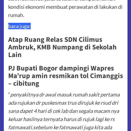
kondisi ekonomi membuat perawatan di lakukan di
rumah.
baca juga:
Atap Ruang Relas SDN Cilimus
Ambruk, KMB Numpang di Sekolah
Lain
PJ Bupati Bogor dampingi Wapres
Ma’rup amin resmikan tol Cimanggis
– cibitung
“
penyakitnya dr awal masuk rumah sakit pertama
ada rujukan dr puskesmas trus dirujuk ke rsud dri
sana dapet 4 hari di cek lab dan segala macam nya
keluar hasilnya ternyata harus di rujuk lagi ke rs
fatmawati.sebelum ke fatmawati juga kita ada