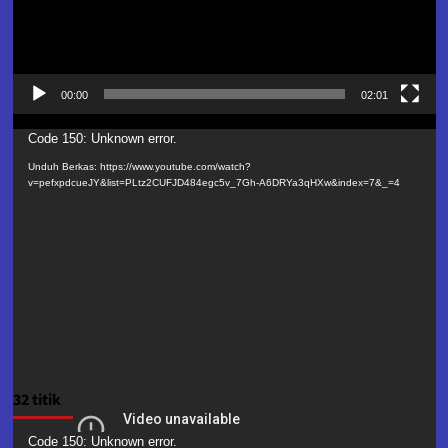
00:00
02:01
Pemutar
Code 150: Unknown error.
Video
Unduh Berkas: https://www.youtube.com/watch?
v=pefxpdcueJY&list=PLtz2CUFJD484egc5v_7Gh-A6DRYa3qHXw&index=7&_=4
32 titik
Pemutar
Code 150: Unknown error.