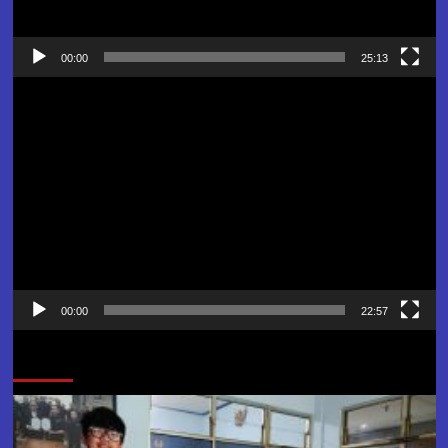
00:00
25:13
Pemutar
Video
00:00
22:57
Jangan Lewatkan