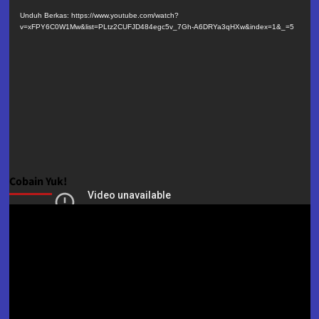
Video
Unduh Berkas: https://www.youtube.com/watch?
v=xFPY6C0W1Mw&list=PLtz2CUFJD484egc5v_7Gh-A6DRYa3qHXw&index=1&_=5
Cobain Yuk!
Pemutar
Video