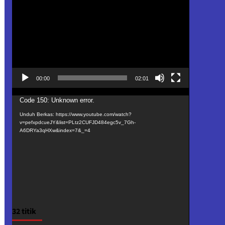
Video
00:00
02:01
Pemutar
Code 150: Unknown error.
Video
Unduh Berkas: https://www.youtube.com/watch?
v=pefxpdcueJY&list=PLtz2CUFJD484egc5v_7Gh-
A6DRYa3qHXw&index=7&_=4
32 titik