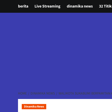
berita
Live Streaming
dinamika news
32 Titik
HOME
DINAMIKA NEWS
WALIKOTA SUKABUMI BERPAMITAN 
Dinamika News