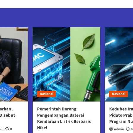
Nasional
Nasional
orkan,
Pemerintah Dorong
Kedubes Ir
Disebut
Pengembangan Baterai
Pidato Prab
Kendaraan Listrik Berbasis
Program Nu
Nikel
26
0
Admin
0