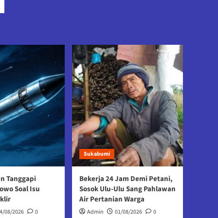
Sukabumi
an Tanggapi
Bekerja 24 Jam Demi Petani,
owo Soal Isu
Sosok Ulu-Ulu Sang Pahlawan
klir
Air Pertanian Warga
4/08/2026
0
Admin
01/08/2026
0