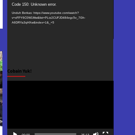
Pemutar
Code 150: Unknown error.
Video
Unduh Berkas: https://www.youtube.com/watch?
v=xFPY6C0W1Mw&list=PLtz2CUFJD484egc5v_7Gh-
A6DRYa3qHXw&index=1&_=5
Cobain Yuk!
Pemutar
Video
00:00
25:13