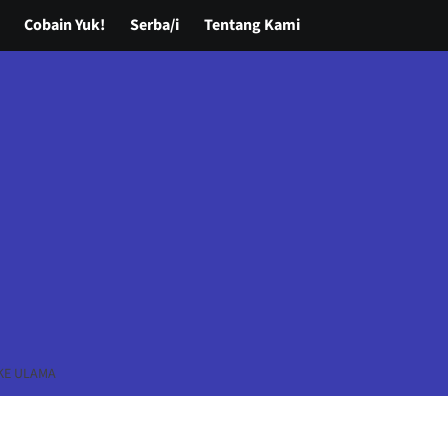
Cobain Yuk!
Serba/i
Tentang Kami
KE ULAMA