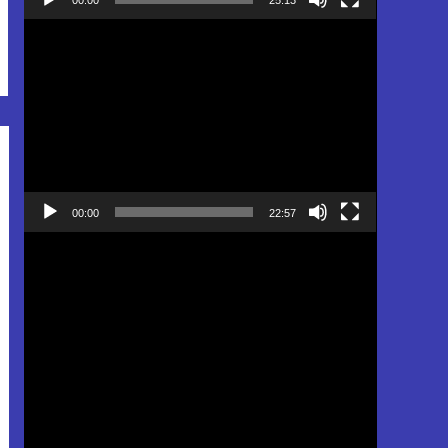
Pemutar
Video
00:00
22:57