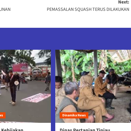
Next:
GUNAN
PEMASSALAN SQUASH TERUS DILAKUKAN
ws
Dinamika News
 Kebijakan
Dinas Pertanian Tinjau