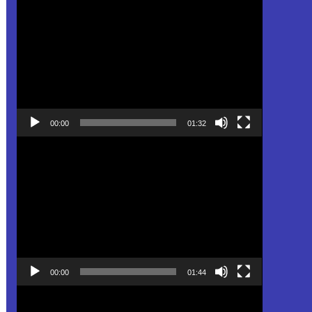
Pemutar
Video
00:00
01:32
Pemutar
Video
00:00
01:44
Pemutar