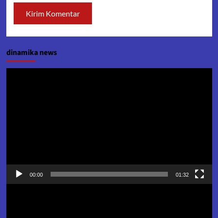
dinamika news
Pemutar
Video
00:00
01:32
Pemutar
Video