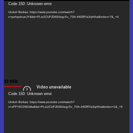
Pemutar
Code 150: Unknown error.
Video
Unduh Berkas: https://www.youtube.com/watch?
v=pefxpdcueJY&list=PLtz2CUFJD484egc5v_7Gh-A6DRYa3qHXw&index=7&_=4
32 titik
Pemutar
Code 150: Unknown error.
Video
Unduh Berkas: https://www.youtube.com/watch?
v=xFPY6C0W1Mw&list=PLtz2CUFJD484egc5v_7Gh-A6DRYa3qHXw&index=1&_=5