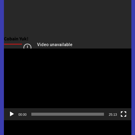
Cobain Yuk!
Pemutar
Video
00:00
25:13
Pemutar