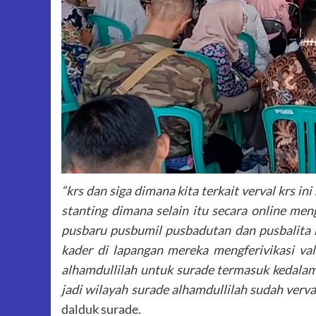
“krs dan siga dimana kita terkait verval krs in
stanting dimana selain itu secara online men
pusbaru pusbumil pusbadutan dan pusbalita h
kader di lapangan mereka mengferivikasi va
alhamdullilah untuk surade termasuk kedalam
jadi wilayah surade alhamdullilah sudah verva
dalduk surade.