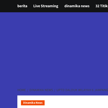
berita
Live Streaming
dinamika news
32 Titik
HOME
DINAMIKA NEWS
UPTD DALDUK WILAYAH 6 JAMPAN
Dinamika News