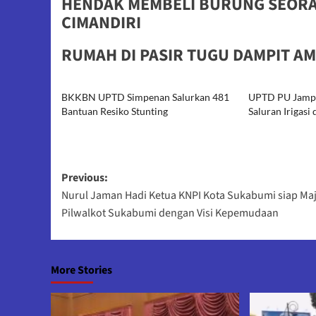
HENDAK MEMBELI BURUNG SEORA
CIMANDIRI
RUMAH DI PASIR TUGU DAMPIT AM
BKKBN UPTD Simpenan Salurkan 481
UPTD PU Jampa
Bantuan Resiko Stunting
Saluran Irigasi 
Post
Previous:
Nurul Jaman Hadi Ketua KNPI Kota Sukabumi siap Maj
navigation
Pilwalkot Sukabumi dengan Visi Kepemudaan
More Stories