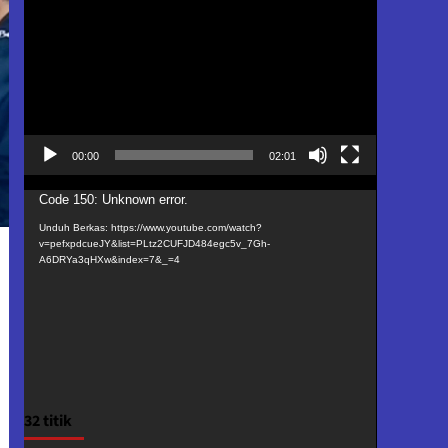
Video
00:00
02:01
Pemutar
Code 150: Unknown error.
Video
Unduh Berkas: https://www.youtube.com/watch?
v=pefxpdcueJY&list=PLtz2CUFJD484egc5v_7Gh-
A6DRYa3qHXw&index=7&_=4
32 titik