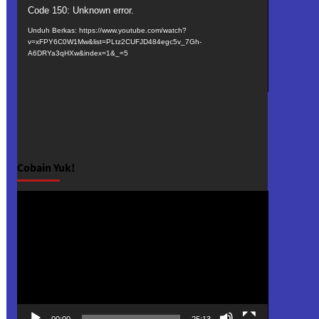
Pemutar
Code 150: Unknown error.
Video
Unduh Berkas: https://www.youtube.com/watch?
v=xFPY6C0W1Mw&list=PLtz2CUFJD484egc5v_7Gh-
A6DRYa3qHXw&index=1&_=5
Cobain Yuk!
Pemutar
Video
00:00
25:13