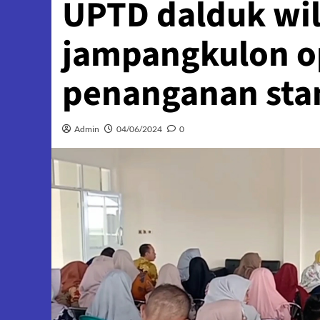
UPTD dalduk wil
jampangkulon o
penanganan sta
Admin
04/06/2024
0