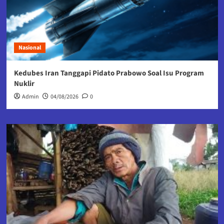
Nasional
Kedubes Iran Tanggapi Pidato Prabowo Soal Isu Program
Nuklir
Admin
04/08/2026
0