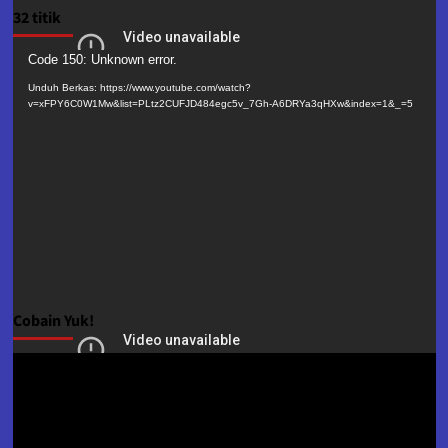
32 titik
Pemutar
Code 150: Unknown error.
Video
Unduh Berkas: https://www.youtube.com/watch?
v=xFPY6C0W1Mw&list=PLtz2CUFJD484egc5v_7Gh-A6DRYa3qHXw&index=1&_=5
Cobain Yuk!
Pemutar
Video