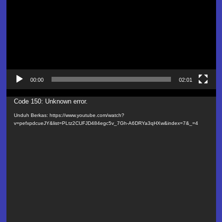
00:00
02:01
Pemutar
Code 150: Unknown error.
Video
Unduh Berkas: https://www.youtube.com/watch?
v=pefxpdcueJY&list=PLtz2CUFJD484egc5v_7Gh-A6DRYa3qHXw&index=7&_=4