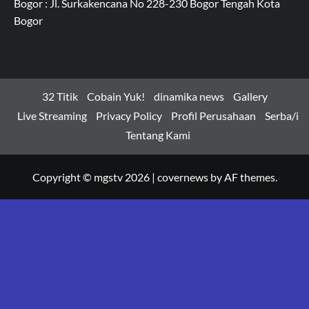
Bogor : Jl. Surkakencana No 228-230 Bogor Tengah Kota
Bogor
32 Titik
Cobain Yuk!
dinamika news
Gallery
Live Streaming
Privacy Policy
Profil Perusahaan
Serba/i
Tentang Kami
Copyright © mgstv 2026
|
covernews
by AF themes.