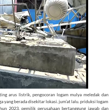
ting arus listrik, pengocoran logam mulya meledak dan
ang berada disekitar lokasi. jum’at lalu. priduksi logam
tahun 2023. pemilik perusahaan bertanggung jawab dan