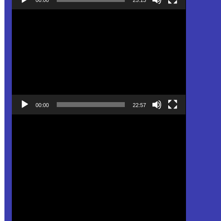
Pemutar
Video
00:00
22:57