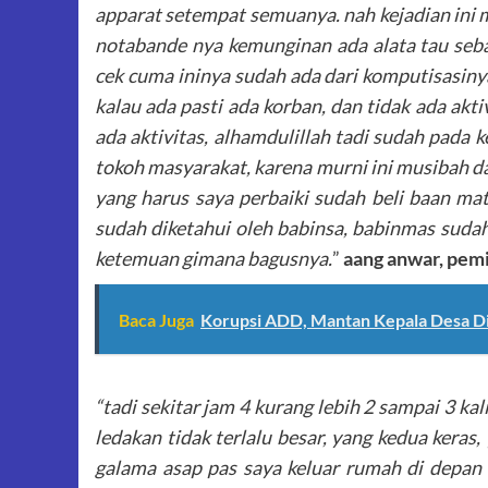
apparat setempat semuanya. nah kejadian ini m
notabande nya kemunginan ada alata tau seba
cek cuma ininya sudah ada dari komputisasinya
kalau ada pasti ada korban, dan tidak ada akt
ada aktivitas, alhamdulillah tadi sudah pada k
tokoh masyarakat, karena murni ini musibah d
yang harus saya perbaiki sudah beli baan ma
sudah diketahui oleh babinsa, babinmas suda
ketemuan gimana bagusnya.
”
aang anwar, pem
Baca Juga
Korupsi ADD, Mantan Kepala Desa Di
“tadi sekitar jam 4 kurang lebih 2 sampai 3 k
ledakan tidak terlalu besar, yang kedua keras,
galama asap pas saya keluar rumah di depan