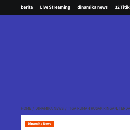
berita
Live Streaming
dinamika news
32 Titik
HOME
DINAMIKA NEWS
TIGA RUMAH RUSAK RINGAN, TERD
Dinamika News