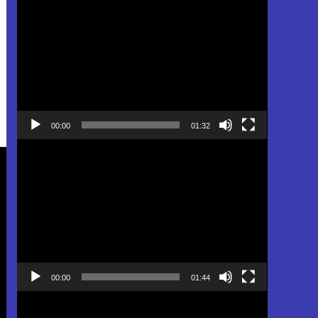
Pemutar
Video
00:00
01:32
Pemutar
Video
00:00
01:44
Pemutar