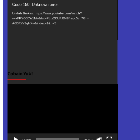
Pemutar
Code 150: Unknown error.
Video
Unduh Berkas: https://www.youtube.com/watch?
v=xFPY6C0W1Mw&list=PLtz2CUFJD484egc5v_7Gh-
A6DRYa3qHXw&index=1&_=5
Cobain Yuk!
Pemutar
Video
00:00
25:13