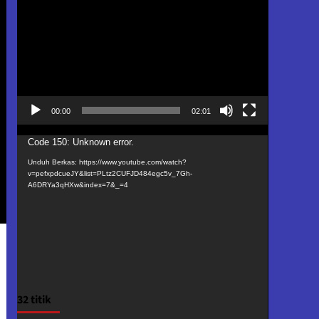
Video
00:00
02:01
Pemutar
Code 150: Unknown error.
Video
Unduh Berkas: https://www.youtube.com/watch?
v=pefxpdcueJY&list=PLtz2CUFJD484egc5v_7Gh-
A6DRYa3qHXw&index=7&_=4
32 titik