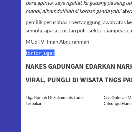
bara apinya, saya ngeliat ke gudang pa aang 
mandi, alhamdulillah si korban gaada yah.”
ahya
pemilik perusahaan bertanggung jawab atas ke
semula, aparat tni dan polri sektor ciampea se
MGSTV- Iman Abdurahman
tonton juga :
NAKES GADUNGAN EDARKAN NARK
VIRAL, PUNGLI DI WISATA TNGS P
Tiga Rumah Di Sukamanis Ludes
Gas Oplosan M
Terbakar
Cileungsi Hanc