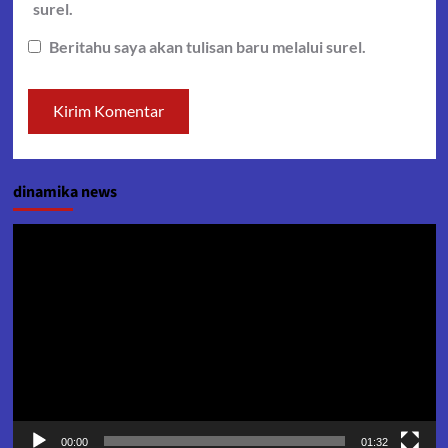
surel.
Beritahu saya akan tulisan baru melalui surel.
dinamika news
Pemutar
Video
00:00
01:32