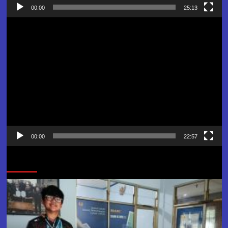
00:00
25:13
Pemutar
Video
00:00
22:57
Jangan Lewatkan