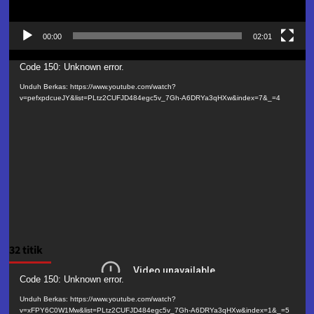
00:00
02:01
Pemutar
Code 150: Unknown error.
Video
Unduh Berkas: https://www.youtube.com/watch?
v=pefxpdcueJY&list=PLtz2CUFJD484egc5v_7Gh-A6DRYa3qHXw&index=7&_=4
32 titik
Pemutar
Code 150: Unknown error.
Video
Unduh Berkas: https://www.youtube.com/watch?
v=xFPY6C0W1Mw&list=PLtz2CUFJD484egc5v_7Gh-A6DRYa3qHXw&index=1&_=5