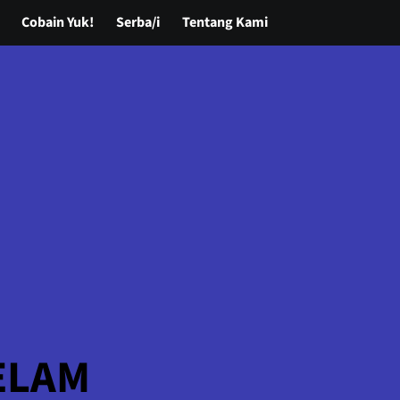
Cobain Yuk!
Serba/i
Tentang Kami
ELAM