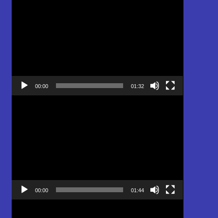
Pemutar
Video
00:00
01:32
Pemutar
Video
00:00
01:44
Pemutar