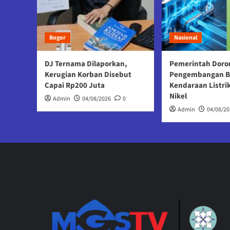
Bogor
Nasional
DJ Ternama Dilaporkan,
Pemerintah Doro
Kerugian Korban Disebut
Pengembangan B
Capai Rp200 Juta
Kendaraan Listri
Nikel
Admin
04/08/2026
0
Admin
04/08/20