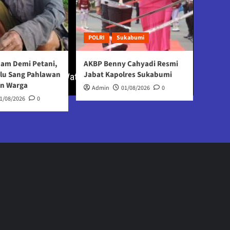
POLRI
Sukabumi
Jam Demi Petani,
AKBP Benny Cahyadi Resmi
Ulu Sang Pahlawan
Jabat Kapolres Sukabumi
an Warga
Admin
01/08/2026
0
1/08/2026
0