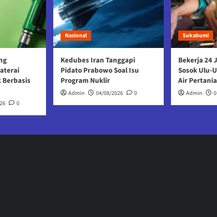
Nasional
Sukabumi
ng
Kedubes Iran Tanggapi
Bekerja 24 
aterai
Pidato Prabowo Soal Isu
Sosok Ulu-
k Berbasis
Program Nuklir
Air Pertani
Admin
04/08/2026
0
Admin
0
26
0