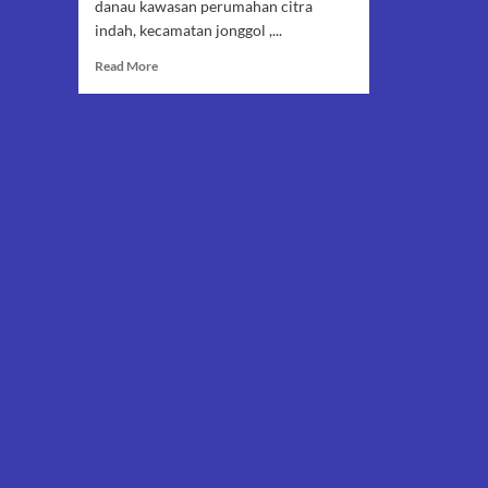
danau kawasan perumahan citra
indah, kecamatan jonggol ,...
Read
Read More
more
about
2
Pekerja
Tengelam
di
Kawasan
Perumahan
Citra
Indah,
1
Orang
Meninggal
Dunia