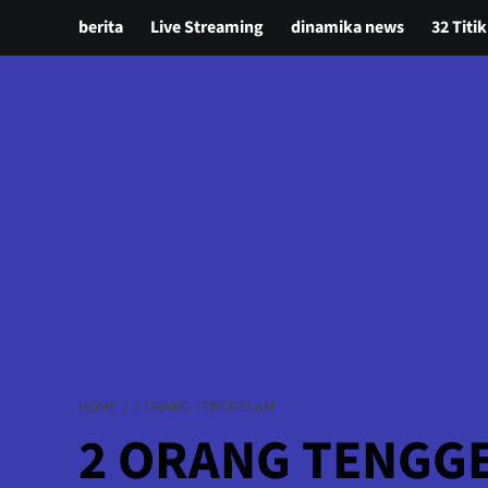
berita
Live Streaming
dinamika news
32 Titik
HOME
2 ORANG TENGGELAM
2 ORANG TENGG