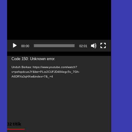
Video
00:00
02:01
Pemutar
Code 150: Unknown error.
Video
Unduh Berkas: https://www.youtube.com/watch?
v=pefxpdcueJY&list=PLtz2CUFJD484egc5v_7Gh-
A6DRYa3qHXw&index=7&_=4
32 titik