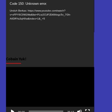
Pemutar
Code 150: Unknown error.
Video
Unduh Berkas: https://www.youtube.com/watch?
v=xFPY6C0W1Mw&list=PLtz2CUFJD484egc5v_7Gh-
A6DRYa3qHXw&index=1&_=5
Cobain Yuk!
Pemutar
Video
00:00
25:13