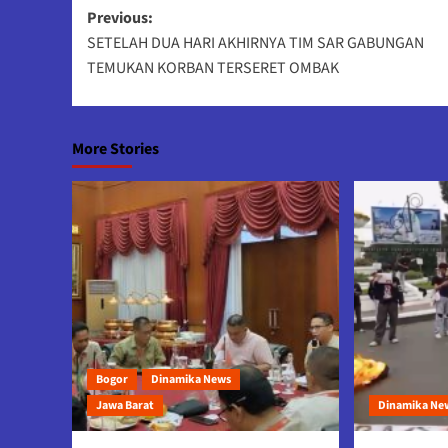
Post
Previous:
SETELAH DUA HARI AKHIRNYA TIM SAR GABUNGAN
navigation
TEMUKAN KORBAN TERSERET OMBAK
More Stories
Bogor
Dinamika News
Jawa Barat
Dinamika Ne