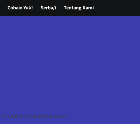
Cobain Yuk!
Serba/i
Tentang Kami
, SELURUH PIHAK HARUS DILIBATKAN