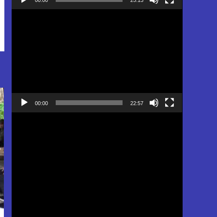
Pemutar
Video
00:00
22:57