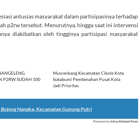
asi antusias masyarakat dalam partisipasinya terhadap
 p2rw tersebut. Menurutnya, hingga saat ini intervensi
ya diakibatkan oleh tingginya partisipasi masyarakat
NANGELENG
Musrenbang Kecamatan Cikole Kota
 P2RW SUDAH 100
Sukabumi Pembenahan Pusat Kota
Jadi Prioritas
di Bojong Nangka, Kecamatan Gunung Putri
Powered by
Inline Related Posts