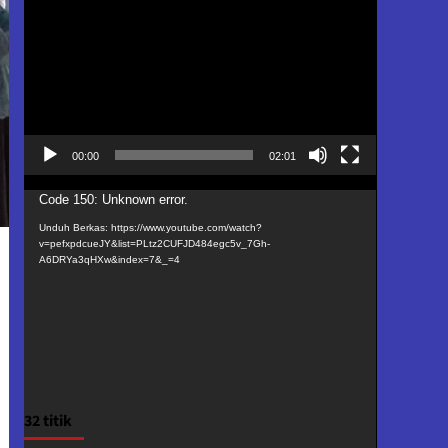
Video
00:00
02:01
Pemutar
Code 150: Unknown error.
Video
Unduh Berkas: https://www.youtube.com/watch?
v=pefxpdcueJY&list=PLtz2CUFJD484egc5v_7Gh-
A6DRYa3qHXw&index=7&_=4
32 titik