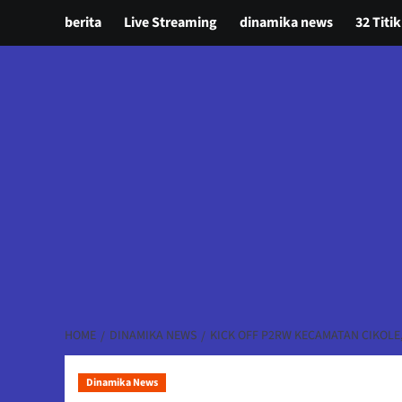
berita
Live Streaming
dinamika news
32 Titik
HOME
DINAMIKA NEWS
KICK OFF P2RW KECAMATAN CIKOLE
Dinamika News