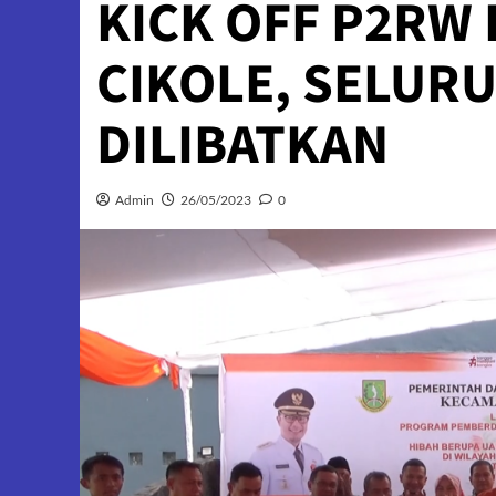
KICK OFF P2RW
CIKOLE, SELUR
DILIBATKAN
Admin
26/05/2023
0