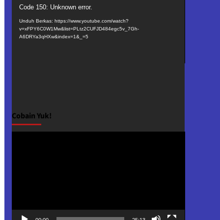
Pemutar
Code 150: Unknown error.
Video
Unduh Berkas: https://www.youtube.com/watch?
v=xFPY6C0W1Mw&list=PLtz2CUFJD484egc5v_7Gh-
A6DRYa3qHXw&index=1&_=5
Cobain Yuk!
Pemutar
Video
00:00
25:13