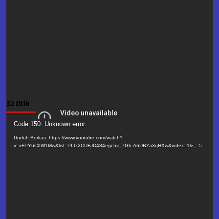
32 titik
Pemutar
Code 150: Unknown error.
Video
Unduh Berkas: https://www.youtube.com/watch?
v=xFPY6C0W1Mw&list=PLtz2CUFJD484egc5v_7Gh-A6DRYa3qHXw&index=1&_=5