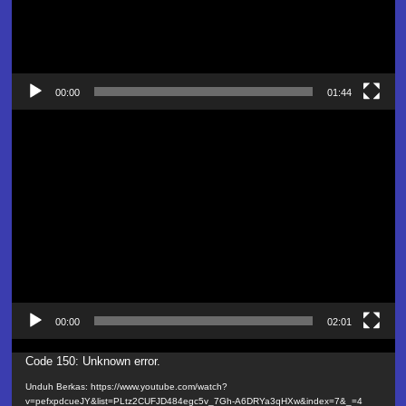
00:00
01:44
Pemutar
Video
00:00
02:01
Pemutar
Code 150: Unknown error.
Video
Unduh Berkas: https://www.youtube.com/watch?
v=pefxpdcueJY&list=PLtz2CUFJD484egc5v_7Gh-A6DRYa3qHXw&index=7&_=4