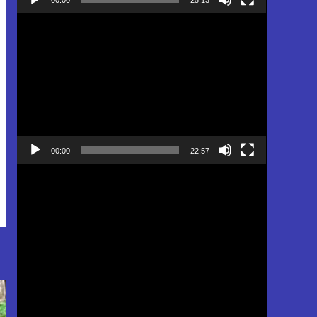
Pemutar
Video
00:00
22:57