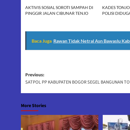
AKTIVIS SOSIAL SOROTI SAMPAH DI
KADES TONJO
PINGGIR JALAN CIBUNAR TENJO
POLISI DIDU
Baca Juga
Rawan Tidak Netral Asn Bawaslu Kab
Post
Previous:
SATPOL PP KABUPATEN BOGOR SEGEL BANGUNAN T
navigation
More Stories