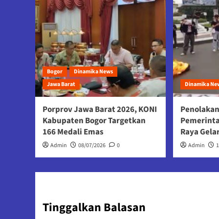
Bogor
Dinamika News
Jawa Barat
Dinamika Ne
Porprov Jawa Barat 2026, KONI
Penolakan
Kabupaten Bogor Targetkan
Pemerint
166 Medali Emas
Raya Gela
Admin
08/07/2026
0
Admin
Tinggalkan Balasan