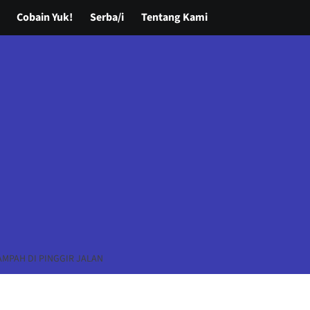
Cobain Yuk!
Serba/i
Tentang Kami
MPAH DI PINGGIR JALAN