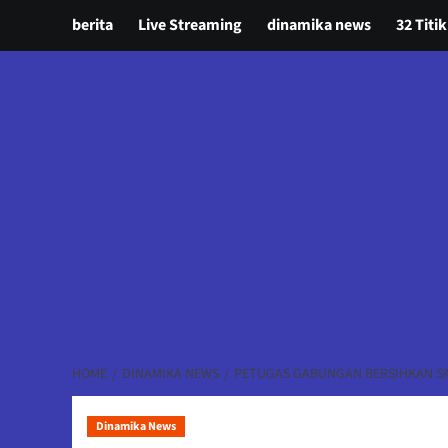
berita
Live Streaming
dinamika news
32 Titik
HOME
DINAMIKA NEWS
PETUGAS GABUNGAN BERSIHKAN SA
Dinamika News