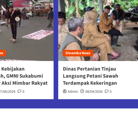
ws
Dinamika News
 Kebijakan
Dinas Pertanian Tinjau
ah, GMNI Sukabumi
Langsung Petani Sawah
r Aksi Mimbar Rakyat
Terdampak Kekeringan
17/06/2026
0
Admin
08/04/2026
0