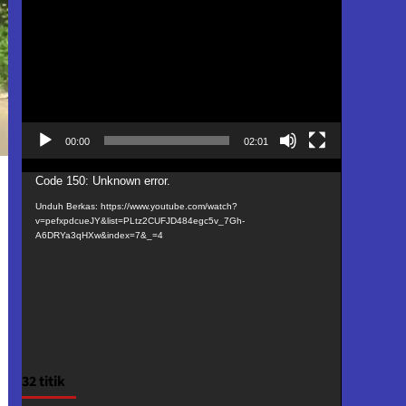
Video
00:00
02:01
Pemutar
Code 150: Unknown error.
Video
Unduh Berkas: https://www.youtube.com/watch?
v=pefxpdcueJY&list=PLtz2CUFJD484egc5v_7Gh-
A6DRYa3qHXw&index=7&_=4
32 titik