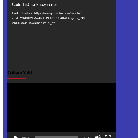
Pemutar
Code 150: Unknown error.
Video
Unduh Berkas: https://www.youtube.com/watch?
v=xFPY6C0W1Mw&list=PLtz2CUFJD484egc5v_7Gh-
A6DRYa3qHXw&index=1&_=5
Cobain Yuk!
Pemutar
Video
00:00
25:13