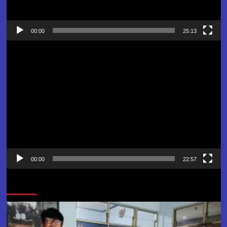
00:00
25:13
Pemutar
Video
00:00
22:57
Jangan Lewatkan