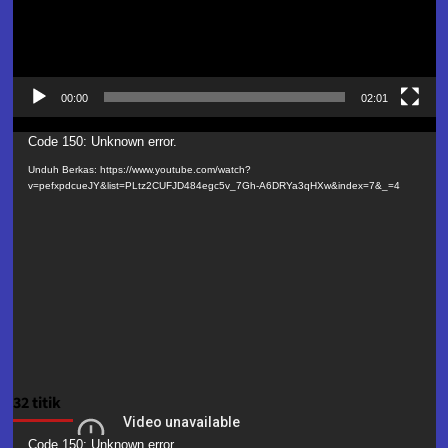
00:00
02:01
Pemutar
Code 150: Unknown error.
Video
Unduh Berkas: https://www.youtube.com/watch?
v=pefxpdcueJY&list=PLtz2CUFJD484egc5v_7Gh-A6DRYa3qHXw&index=7&_=4
32 titik
Pemutar
Code 150: Unknown error.