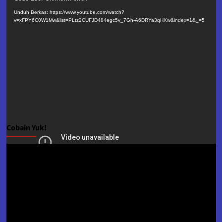
Video
Unduh Berkas: https://www.youtube.com/watch?
v=xFPY6C0W1Mw&list=PLtz2CUFJD484egc5v_7Gh-A6DRYa3qHXw&index=1&_=5
Cobain Yuk!
Pemutar
Video