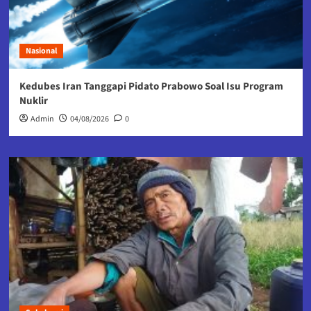
Nasional
Kedubes Iran Tanggapi Pidato Prabowo Soal Isu Program
Nuklir
Admin
04/08/2026
0