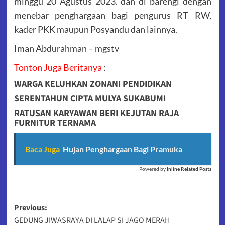
minggu 20 Agustus 2023. dan di barengi dengan
menebar penghargaan bagi pengurus RT RW,
kader PKK maupun Posyandu dan lainnya.
Iman Abdurahman – mgstv
Tonton Juga Beritanya
:
WARGA KELUHKAN ZONANI PENDIDIKAN
SERENTAHUN CIPTA MULYA SUKABUMI
RATUSAN KARYAWAN BERI KEJUTAN RAJA
FURNITUR TERNAMA
Baca Juga
Hujan Penghargaan Bagi Pramuka
Powered by
Inline Related Posts
Post
Previous:
GEDUNG JIWASRAYA DI LALAP SI JAGO MERAH