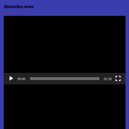
dinamika news
Pemutar
Video
00:00
01:32
Pemutar
Video