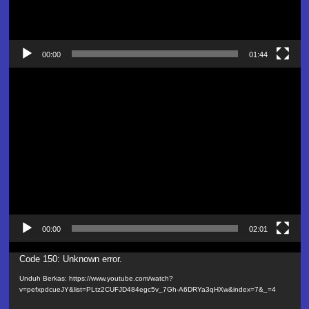
00:00
01:44
Pemutar
Video
00:00
02:01
Pemutar
Code 150: Unknown error.
Video
Unduh Berkas: https://www.youtube.com/watch?
v=pefxpdcueJY&list=PLtz2CUFJD484egc5v_7Gh-A6DRYa3qHXw&index=7&_=4