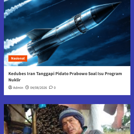
Nasional
Kedubes Iran Tanggapi Pidato Prabowo Soal Isu Program
Nuklir
Admin
04/08/2026
0