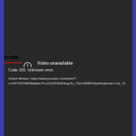
32 titik
Pemutar
Code 150: Unknown error.
Video
Unduh Berkas: https://www.youtube.com/watch?
v=xFPY6C0W1Mw&list=PLtz2CUFJD484egc5v_7Gh-A6DRYa3qHXw&index=1&_=5