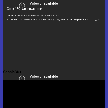
Pemutar
Code 150: Unknown error.
Video
Unduh Berkas: https://www.youtube.com/watch?
v=xFPY6C0W1Mw&list=PLtz2CUFJD484egc5v_7Gh-A6DRYa3qHXw&index=1&_=5
Cobain Yuk!
Pemutar
Video