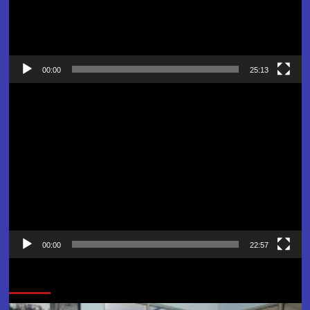
00:00
25:13
Pemutar
Video
00:00
22:57
Jangan Lewatkan