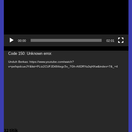
00:00
02:01
Pemutar
Code 150: Unknown error.
Video
Unduh Berkas: https://www.youtube.com/watch?
v=pefxpdcueJY&list=PLtz2CUFJD484egc5v_7Gh-A6DRYa3qHXw&index=7&_=4
32 titik