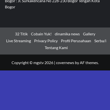
Bogor : Jl. Surkakencana No 228-230 Bogor Tengah Kota
Bogor
32 Titik
Cobain Yuk!
dinamika news
Gallery
Live Streaming
Privacy Policy
Profil Perusahaan
Serba/i
Tentang Kami
Copyright © mgstv 2026
|
covernews
by AF themes.