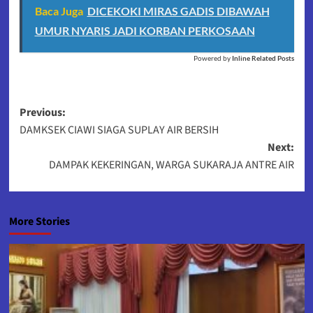
Baca Juga
DICEKOKI MIRAS GADIS DIBAWAH
UMUR NYARIS JADI KORBAN PERKOSAAN
Powered by
Inline Related Posts
Post
Previous:
DAMKSEK CIAWI SIAGA SUPLAY AIR BERSIH
navigation
Next:
DAMPAK KEKERINGAN, WARGA SUKARAJA ANTRE AIR
More Stories