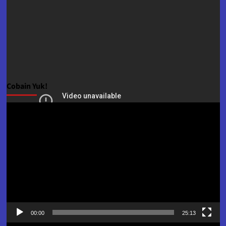
Cobain Yuk!
Pemutar
Video
00:00
25:13