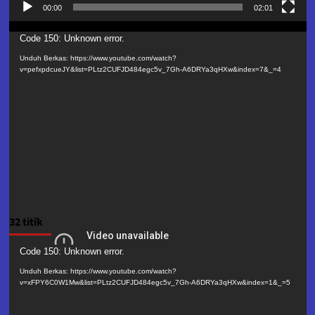
00:00
02:01
Pemutar
Code 150: Unknown error.
Video
Unduh Berkas: https://www.youtube.com/watch?
v=pefxpdcueJY&list=PLtz2CUFJD484egc5v_7Gh-A6DRYa3qHXw&index=7&_=4
32 titik
Pemutar
Code 150: Unknown error.
Video
Unduh Berkas: https://www.youtube.com/watch?
v=xFPY6C0W1Mw&list=PLtz2CUFJD484egc5v_7Gh-A6DRYa3qHXw&index=1&_=5