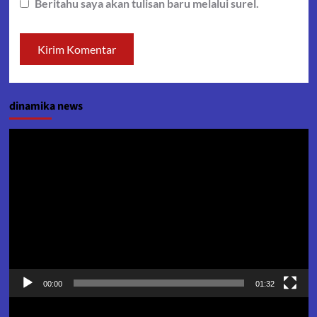
Beritahu saya akan tulisan baru melalui surel.
dinamika news
Pemutar
Video
00:00
01:32
Pemutar