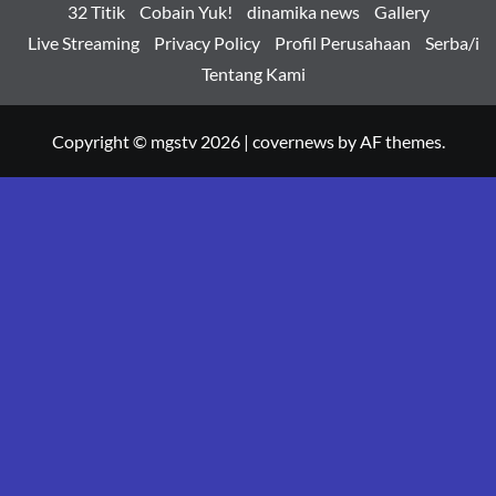
32 Titik
Cobain Yuk!
dinamika news
Gallery
Live Streaming
Privacy Policy
Profil Perusahaan
Serba/i
Tentang Kami
Copyright © mgstv 2026
|
covernews
by AF themes.