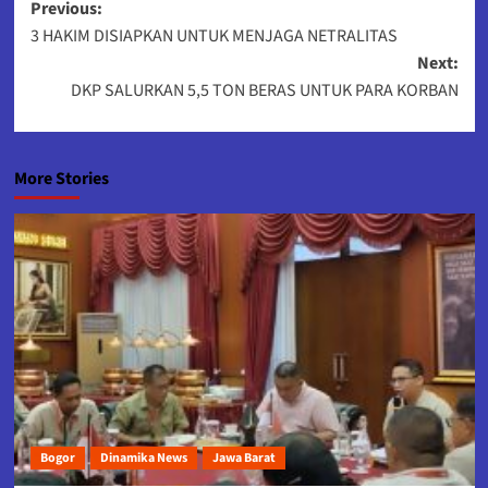
Post
Previous:
3 HAKIM DISIAPKAN UNTUK MENJAGA NETRALITAS
navigation
Next:
DKP SALURKAN 5,5 TON BERAS UNTUK PARA KORBAN
More Stories
Bogor
Dinamika News
Jawa Barat