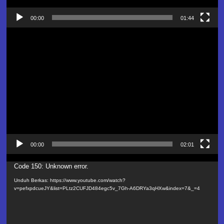
00:00
01:44
Pemutar
Video
00:00
02:01
Pemutar
Code 150: Unknown error.
Video
Unduh Berkas: https://www.youtube.com/watch?
v=pefxpdcueJY&list=PLtz2CUFJD484egc5v_7Gh-A6DRYa3qHXw&index=7&_=4