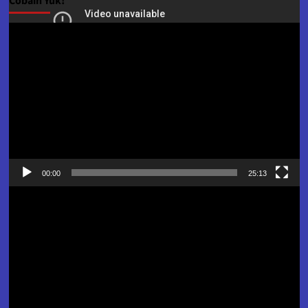
Cobain Yuk!
Pemutar
Video
00:00
25:13
Pemutar
Video