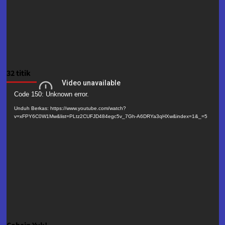
32 titik
Pemutar
Code 150: Unknown error.
Video
Unduh Berkas: https://www.youtube.com/watch?
v=xFPY6C0W1Mw&list=PLtz2CUFJD484egc5v_7Gh-A6DRYa3qHXw&index=1&_=5