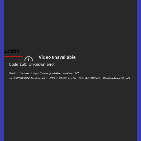
32 titik
Pemutar
Code 150: Unknown error.
Video
Unduh Berkas: https://www.youtube.com/watch?
v=xFPY6C0W1Mw&list=PLtz2CUFJD484egc5v_7Gh-A6DRYa3qHXw&index=1&_=5