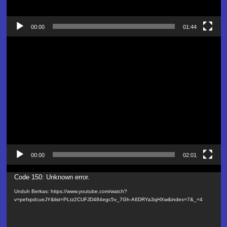
00:00
01:44
Pemutar
Video
00:00
02:01
Pemutar
Code 150: Unknown error.
Video
Unduh Berkas: https://www.youtube.com/watch?
v=pefxpdcueJY&list=PLtz2CUFJD484egc5v_7Gh-A6DRYa3qHXw&index=7&_=4