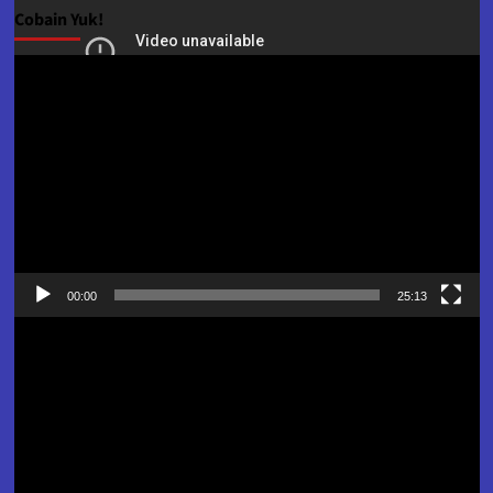
Cobain Yuk!
Pemutar
Video
00:00
25:13
Pemutar
Video