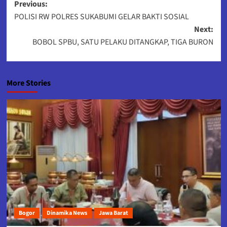
Post
Previous:
POLISI RW POLRES SUKABUMI GELAR BAKTI SOSIAL
navigation
Next:
BOBOL SPBU, SATU PELAKU DITANGKAP, TIGA BURON
More Stories
Bogor
Dinamika News
Jawa Barat