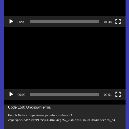
00:00
01:44
Pemutar
Video
00:00
02:01
Pemutar
Code 150: Unknown error.
Video
Unduh Berkas: https://www.youtube.com/watch?
v=pefxpdcueJY&list=PLtz2CUFJD484egc5v_7Gh-A6DRYa3qHXw&index=7&_=4