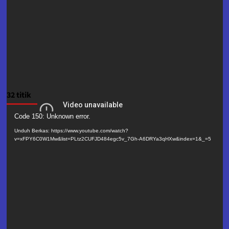
32 titik
Pemutar
Code 150: Unknown error.
Video
Unduh Berkas: https://www.youtube.com/watch?
v=xFPY6C0W1Mw&list=PLtz2CUFJD484egc5v_7Gh-A6DRYa3qHXw&index=1&_=5