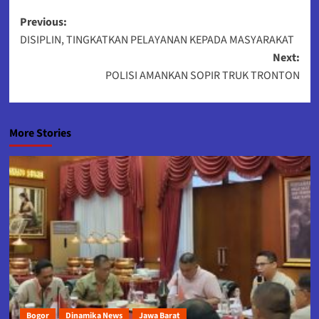
Post
Previous:
DISIPLIN, TINGKATKAN PELAYANAN KEPADA MASYARAKAT
navigation
Next:
POLISI AMANKAN SOPIR TRUK TRONTON
More Stories
Bogor
Dinamika News
Jawa Barat