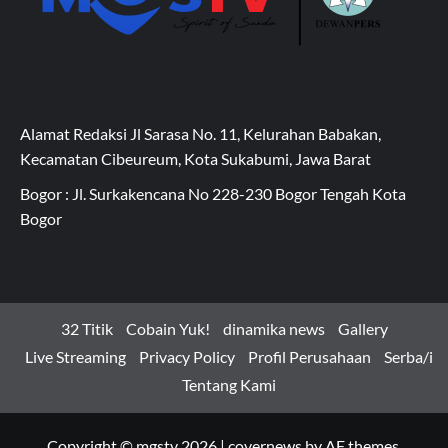
Alamat Redaksi Jl Sarasa No. 11, Kelurahan Babakan,
Kecamatan Cibeureum, Kota Sukabumi, Jawa Barat
Bogor : Jl. Surkakencana No 228-230 Bogor Tengah Kota
Bogor
32 Titik
Cobain Yuk!
dinamika news
Gallery
Live Streaming
Privacy Policy
Profil Perusahaan
Serba/i
Tentang Kami
Copyright © mgstv 2026
|
covernews
by AF themes.