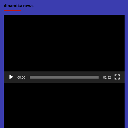
dinamika news
Pemutar
Video
00:00
01:32
Pemutar
Video