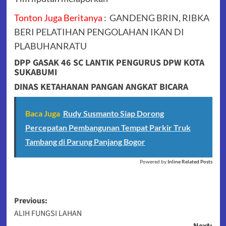
Tonton Juga Beritanya
:
GANDENG BRIN, RIBKA
BERI PELATIHAN PENGOLAHAN IKAN DI
PLABUHANRATU
DPP GASAK 46 SC LANTIK PENGURUS DPW KOTA
SUKABUMI
DINAS KETAHANAN PANGAN ANGKAT BICARA
Baca Juga
Rudy Susmanto Siap Dorong
Percepatan Pembangunan Tempat Parkir Truk
Tambang di Parung Panjang Bogor
Powered by
Inline Related Posts
Post
Previous:
ALIH FUNGSI LAHAN
navigation
Next: