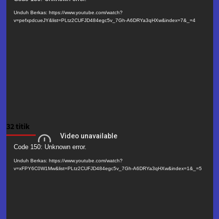
Video
Unduh Berkas: https://www.youtube.com/watch?
v=pefxpdcueJY&list=PLtz2CUFJD484egc5v_7Gh-A6DRYa3qHXw&index=7&_=4
32 titik
Pemutar
Code 150: Unknown error.
Video
Unduh Berkas: https://www.youtube.com/watch?
v=xFPY6C0W1Mw&list=PLtz2CUFJD484egc5v_7Gh-A6DRYa3qHXw&index=1&_=5