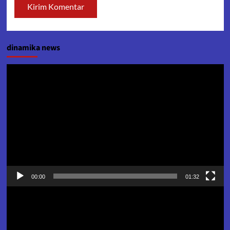
dinamika news
Pemutar
Video
00:00
01:32
Pemutar
Video