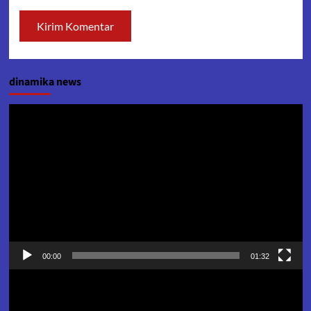
dinamika news
Pemutar
Video
00:00
01:32
Pemutar
Video