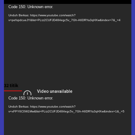
Pemutar
Code 150: Unknown error.
Video
Unduh Berkas: https://www.youtube.com/watch?
v=pefxpdcueJY&list=PLtz2CUFJD484egc5v_7Gh-A6DRYa3qHXw&index=7&_=4
32 titik
Pemutar
Code 150: Unknown error.
Video
Unduh Berkas: https://www.youtube.com/watch?
v=xFPY6C0W1Mw&list=PLtz2CUFJD484egc5v_7Gh-A6DRYa3qHXw&index=1&_=5