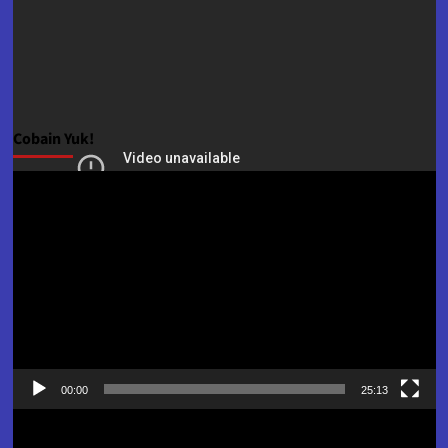
Cobain Yuk!
Pemutar
Video
00:00
25:13
Pemutar