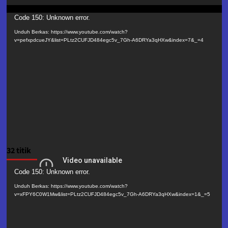
Pemutar
Code 150: Unknown error.
Video
Unduh Berkas: https://www.youtube.com/watch?
v=pefxpdcueJY&list=PLtz2CUFJD484egc5v_7Gh-A6DRYa3qHXw&index=7&_=4
32 titik
Pemutar
Code 150: Unknown error.
Video
Unduh Berkas: https://www.youtube.com/watch?
v=xFPY6C0W1Mw&list=PLtz2CUFJD484egc5v_7Gh-A6DRYa3qHXw&index=1&_=5