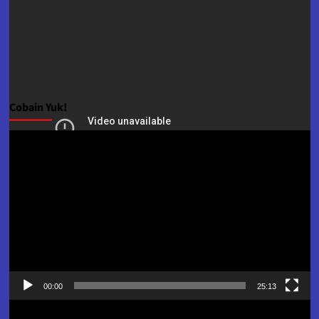
Cobain Yuk!
Pemutar
Video
00:00
25:13
Pemutar