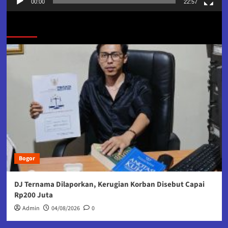
00:00
22:57
Jangan Lewatkan
Bogor
DJ Ternama Dilaporkan, Kerugian Korban Disebut Capai
Rp200 Juta
Admin
04/08/2026
0