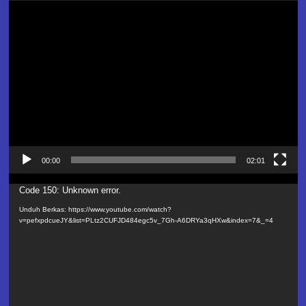
Pemutar
Video
00:00
02:01
Pemutar
Code 150: Unknown error.
Video
Unduh Berkas: https://www.youtube.com/watch?
v=pefxpdcueJY&list=PLtz2CUFJD484egc5v_7Gh-A6DRYa3qHXw&index=7&_=4