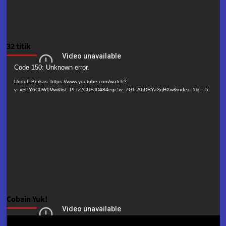
32 titik
Pemutar
Code 150: Unknown error.
Video
Unduh Berkas: https://www.youtube.com/watch?
v=xFPY6C0W1Mw&list=PLtz2CUFJD484egc5v_7Gh-A6DRYa3qHXw&index=1&_=5
Cobain Yuk!
Pemutar