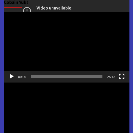
Cobain Yuk!
Pemutar
Video
00:00
25:13
Pemutar
Video