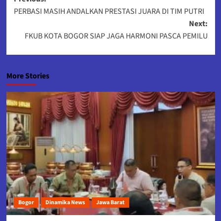
Post
PERBASI MASIH ANDALKAN PRESTASI JUARA DI TIM PUTRI
navigation
Next:
FKUB KOTA BOGOR SIAP JAGA HARMONI PASCA PEMILU
More Stories
Bogor
Dinamika News
Jawa Barat