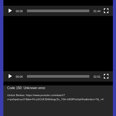
00:00
01:44
Pemutar
Video
00:00
02:01
Pemutar
Code 150: Unknown error.
Video
Unduh Berkas: https://www.youtube.com/watch?
v=pefxpdcueJY&list=PLtz2CUFJD484egc5v_7Gh-A6DRYa3qHXw&index=7&_=4