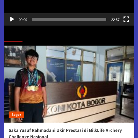
00:00
22:57
Jangan Lewatkan
Bogor
Saka Yusuf Rahmadani Ukir Prestasi di MilkLife Archery
Challenge Nasional