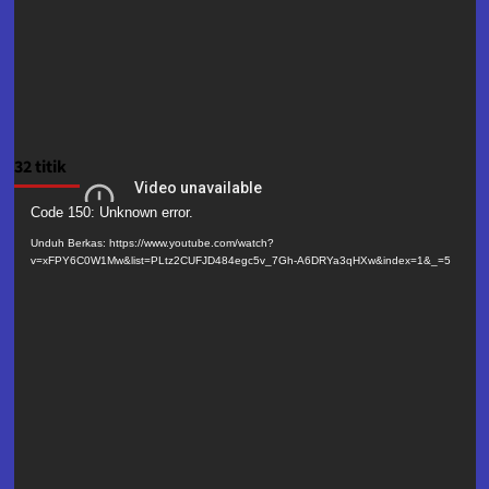
32 titik
Pemutar
Code 150: Unknown error.
Video
Unduh Berkas: https://www.youtube.com/watch?
v=xFPY6C0W1Mw&list=PLtz2CUFJD484egc5v_7Gh-A6DRYa3qHXw&index=1&_=5