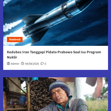
Nasional
Kedubes Iran Tanggapi Pidato Prabowo Soal Isu Program
Nuklir
Admin
04/08/2026
0