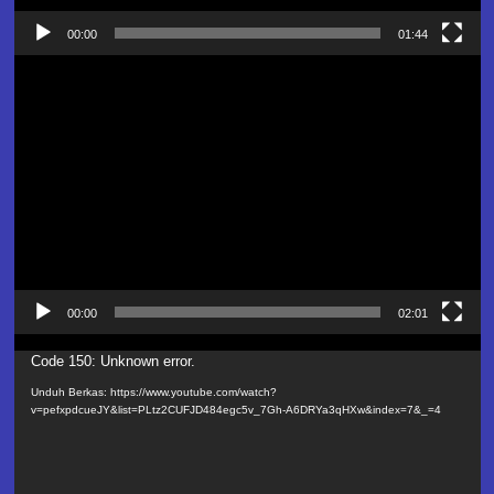
00:00
01:44
Pemutar
Video
00:00
02:01
Pemutar
Code 150: Unknown error.
Video
Unduh Berkas: https://www.youtube.com/watch?
v=pefxpdcueJY&list=PLtz2CUFJD484egc5v_7Gh-A6DRYa3qHXw&index=7&_=4