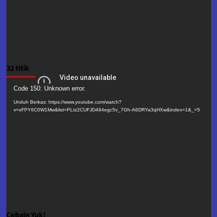
32 titik
Pemutar
Code 150: Unknown error.
Video
Unduh Berkas: https://www.youtube.com/watch?
v=xFPY6C0W1Mw&list=PLtz2CUFJD484egc5v_7Gh-A6DRYa3qHXw&index=1&_=5
Cobain Yuk!