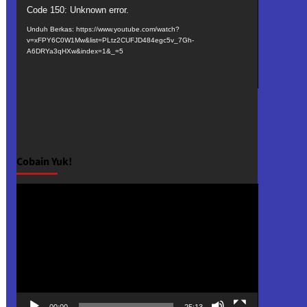
Pemutar
Code 150: Unknown error.
Video
Unduh Berkas: https://www.youtube.com/watch?
v=xFPY6C0W1Mw&list=PLtz2CUFJD484egc5v_7Gh-
A6DRYa3qHXw&index=1&_=5
Cobain Yuk!
Pemutar
Video
00:00
25:13