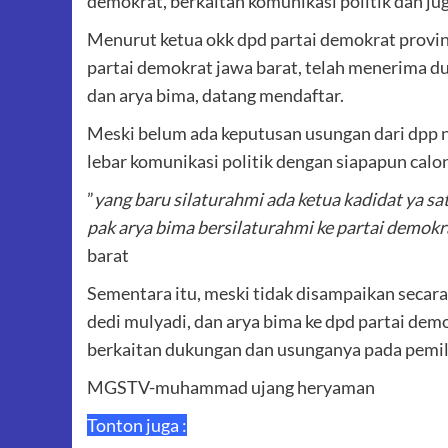
demokrat, berkaitan komunikasi politik dan ju
Menurut ketua okk dpd partai demokrat provins
partai demokrat jawa barat, telah menerima du
dan arya bima, datang mendaftar.
Meski belum ada keputusan usungan dari dpp
lebar komunikasi politik dengan siapapun calon 
”
yang baru silaturahmi ada ketua kadidat ya sa
pak arya bima bersilaturahmi ke partai demokr
barat
Sementara itu, meski tidak disampaikan secara
dedi mulyadi, dan arya bima ke dpd partai dem
berkaitan dukungan dan usunganya pada pemi
MGSTV-muhammad ujang heryaman
Tonton juga :