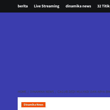
berita
Live Streaming
dinamika news
32 Titik
HOME
DINAMIKA NEWS
CAGUB DEDI MULYADI DAN ARYA BI
Dinamika News