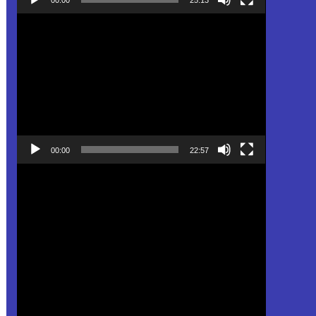
Pemutar
Video
00:00
22:57