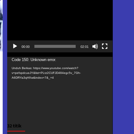
Video
00:00
02:01
Pemutar
Code 150: Unknown error.
Video
Unduh Berkas: https://www.youtube.com/watch?
v=pefxpdcueJY&list=PLtz2CUFJD484egc5v_7Gh-
A6DRYa3qHXw&index=7&_=4
32 titik