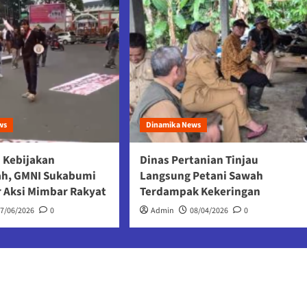
ws
Dinamika News
 Kebijakan
Dinas Pertanian Tinjau
ah, GMNI Sukabumi
Langsung Petani Sawah
r Aksi Mimbar Rakyat
Terdampak Kekeringan
17/06/2026
0
Admin
08/04/2026
0