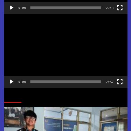
00:00
25:13
Pemutar
Video
00:00
22:57
Jangan Lewatkan