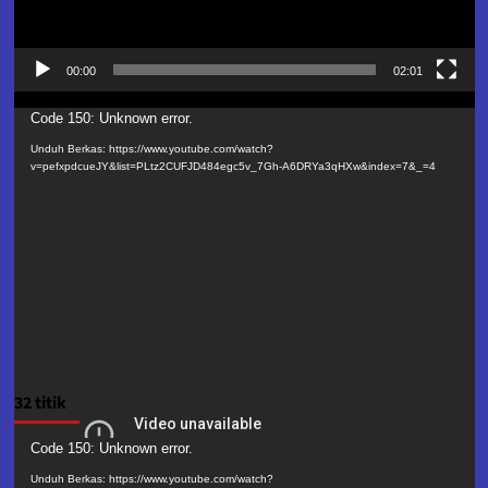
00:00
02:01
Pemutar
Code 150: Unknown error.
Video
Unduh Berkas: https://www.youtube.com/watch?
v=pefxpdcueJY&list=PLtz2CUFJD484egc5v_7Gh-A6DRYa3qHXw&index=7&_=4
32 titik
Pemutar
Code 150: Unknown error.
Video
Unduh Berkas: https://www.youtube.com/watch?