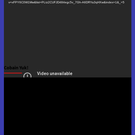
v=xFPY6C0W1Mw&list=PLtz2CUFJD484egc5v_7Gh-A6DRYa3qHXw&index=1&_=5
Cobain Yuk!
Pemutar
Video