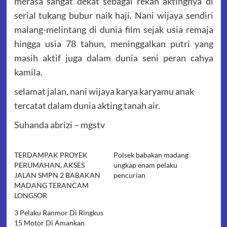
merasa sangat dekat sebagai rekan aktingnya di
serial tukang bubur naik haji. Nani wijaya sendiri
malang-melintang di dunia film sejak usia remaja
hingga usia 78 tahun, meninggalkan putri yang
masih aktif juga dalam dunia seni peran cahya
kamila.
selamat jalan, nani wijaya karya karyamu anak
tercatat dalam dunia akting tanah air.
Suhanda abrizi – mgstv
TERDAMPAK PROYEK
Polsek babakan madang
PERUMAHAN, AKSES
ungkap enam pelaku
JALAN SMPN 2 BABAKAN
pencurian
MADANG TERANCAM
LONGSOR
3 Pelaku Ranmor Di Ringkus
15 Motor Di Amankan