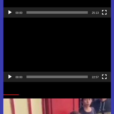
00:00
25:13
Pemutar
Video
00:00
22:57
Jangan Lewatkan