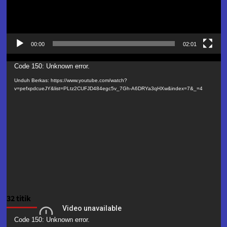
00:00
02:01
Pemutar
Code 150: Unknown error.
Video
Unduh Berkas: https://www.youtube.com/watch?
v=pefxpdcueJY&list=PLtz2CUFJD484egc5v_7Gh-A6DRYa3qHXw&index=7&_=4
32 titik
Pemutar
Code 150: Unknown error.