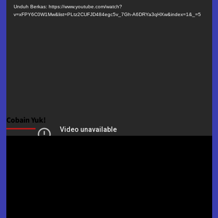
Video
Unduh Berkas: https://www.youtube.com/watch?
v=xFPY6C0W1Mw&list=PLtz2CUFJD484egc5v_7Gh-A6DRYa3qHXw&index=1&_=5
Cobain Yuk!
Pemutar
Video