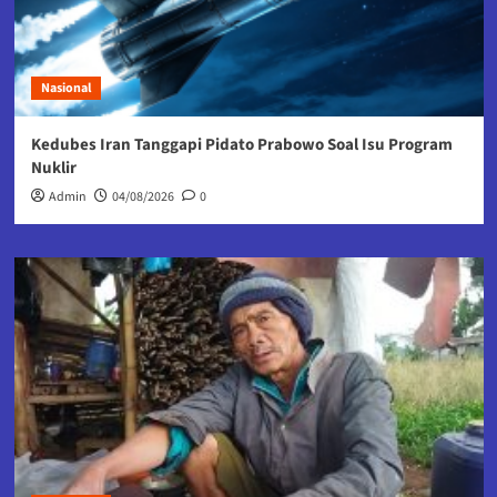
Nasional
Kedubes Iran Tanggapi Pidato Prabowo Soal Isu Program
Nuklir
Admin
04/08/2026
0