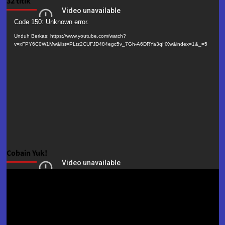
32 titik
Pemutar
Code 150: Unknown error.
Video
Unduh Berkas: https://www.youtube.com/watch?
v=xFPY6C0W1Mw&list=PLtz2CUFJD484egc5v_7Gh-A6DRYa3qHXw&index=1&_=5
Cobain Yuk!
Pemutar
Video