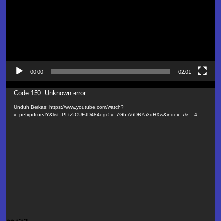
00:00
02:01
Pemutar
Code 150: Unknown error.
Video
Unduh Berkas: https://www.youtube.com/watch?
v=pefxpdcueJY&list=PLtz2CUFJD484egc5v_7Gh-A6DRYa3qHXw&index=7&_=4