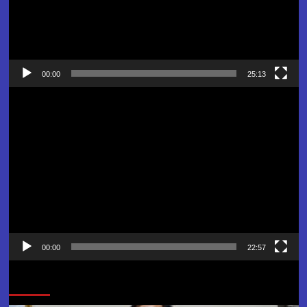
00:00
25:13
Pemutar
Video
00:00
22:57
Jangan Lewatkan