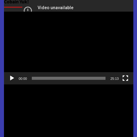
Cobain Yuk!
Pemutar
Video
00:00
25:13
Pemutar
Video