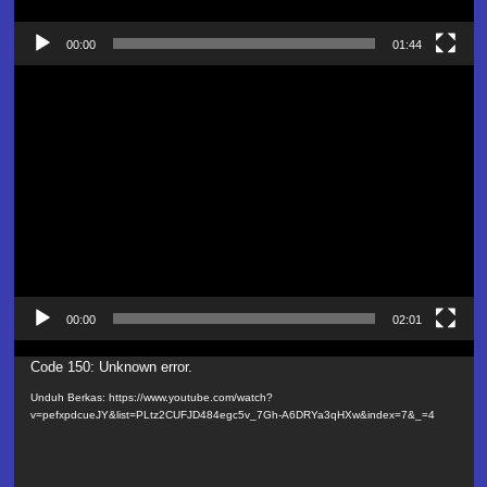
00:00
01:44
Pemutar
Video
00:00
02:01
Pemutar
Code 150: Unknown error.
Video
Unduh Berkas: https://www.youtube.com/watch?
v=pefxpdcueJY&list=PLtz2CUFJD484egc5v_7Gh-A6DRYa3qHXw&index=7&_=4