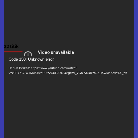
32 titik
Pemutar
Code 150: Unknown error.
Video
Unduh Berkas: https://www.youtube.com/watch?
v=xFPY6C0W1Mw&list=PLtz2CUFJD484egc5v_7Gh-A6DRYa3qHXw&index=1&_=5