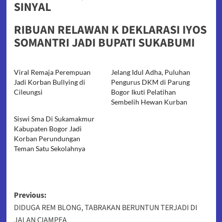
SINYAL
RIBUAN RELAWAN K DEKLARASI IYOS
SOMANTRI JADI BUPATI SUKABUMI
Viral Remaja Perempuan
Jelang Idul Adha, Puluhan
Jadi Korban Bullying di
Pengurus DKM di Parung
Cileungsi
Bogor Ikuti Pelatihan
Sembelih Hewan Kurban
Siswi Sma Di Sukamakmur
Kabupaten Bogor Jadi
Korban Perundungan
Teman Satu Sekolahnya
Post
Previous:
DIDUGA REM BLONG, TABRAKAN BERUNTUN TERJADI DI
navigation
JALAN CIAMPEA