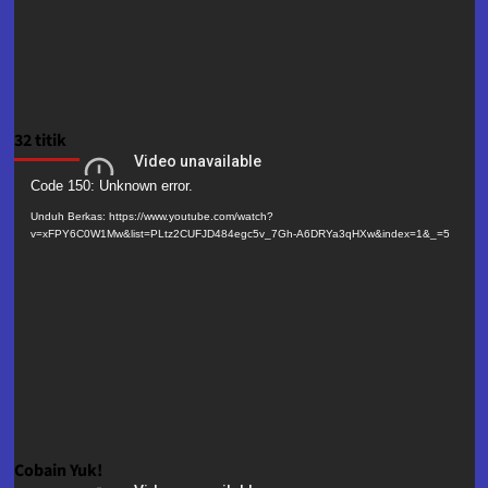
32 titik
Pemutar
Code 150: Unknown error.
Video
Unduh Berkas: https://www.youtube.com/watch?
v=xFPY6C0W1Mw&list=PLtz2CUFJD484egc5v_7Gh-A6DRYa3qHXw&index=1&_=5
Cobain Yuk!