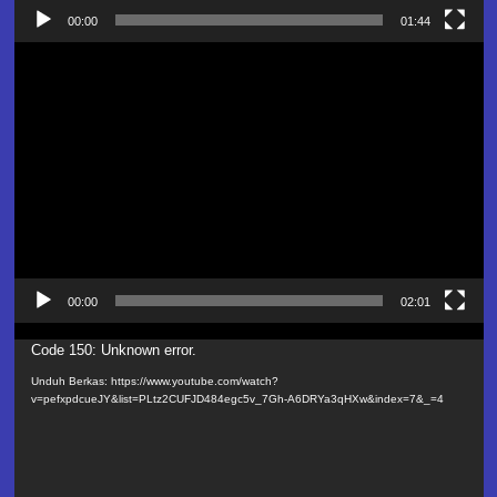
00:00
01:44
Pemutar
Video
00:00
02:01
Pemutar
Code 150: Unknown error.
Video
Unduh Berkas: https://www.youtube.com/watch?
v=pefxpdcueJY&list=PLtz2CUFJD484egc5v_7Gh-A6DRYa3qHXw&index=7&_=4