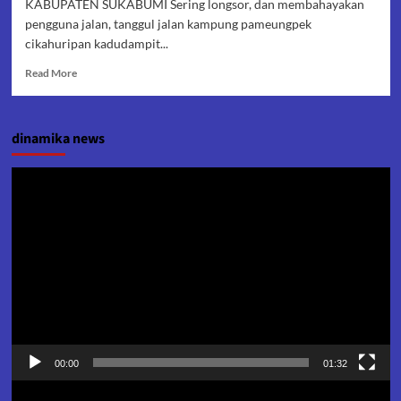
KABUPATEN SUKABUMI Sering longsor, dan membahayakan
pengguna jalan, tanggul jalan kampung pameungpek
cikahuripan kadudampit...
Read
Read More
more
about
Sering
dinamika news
Longsor
TPT
Pameungpek
Pemutar
di
Video
Bangun
00:00
01:32