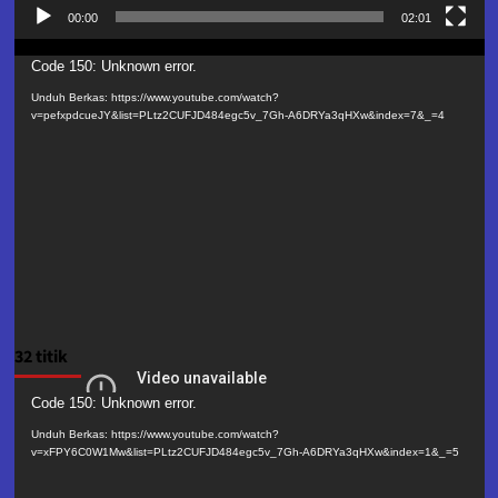
00:00
02:01
Pemutar
Code 150: Unknown error.
Video
Unduh Berkas: https://www.youtube.com/watch?
v=pefxpdcueJY&list=PLtz2CUFJD484egc5v_7Gh-A6DRYa3qHXw&index=7&_=4
32 titik
Pemutar
Code 150: Unknown error.
Video
Unduh Berkas: https://www.youtube.com/watch?
v=xFPY6C0W1Mw&list=PLtz2CUFJD484egc5v_7Gh-A6DRYa3qHXw&index=1&_=5