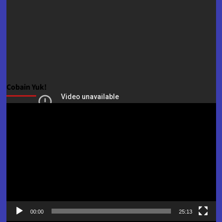
Cobain Yuk!
Pemutar
Video
00:00
25:13