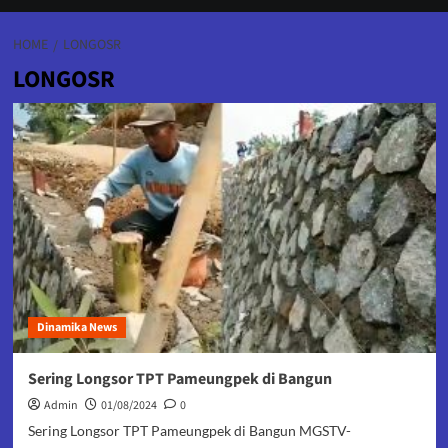
HOME
LONGOSR
LONGOSR
Dinamika News
Sering Longsor TPT Pameungpek di Bangun
Admin
01/08/2024
0
Sering Longsor TPT Pameungpek di Bangun MGSTV-