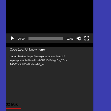
Video
00:00
02:01
Pemutar
Code 150: Unknown error.
Video
Unduh Berkas: https://www.youtube.com/watch?
v=pefxpdcueJY&list=PLtz2CUFJD484egc5v_7Gh-
A6DRYa3qHXw&index=7&_=4
32 titik