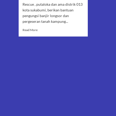
Rescue , putaloka dan ama distrik 013
kota sukabumi, berikan bantuan
pengungsi banjir longsor dan
pergeseran tanah kampung...
Read
Read More
more
about
Rescue
Ams
Distrik
013
Kota
Sukabumi
Berika
Bantuan
Pengungsi
Geger
Bitung