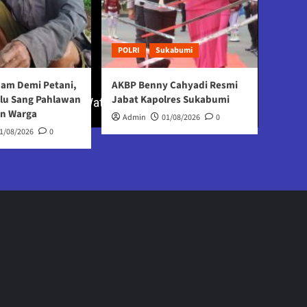
POLRI
Sukabumi
Jam Demi Petani,
AKBP Benny Cahyadi Resmi
Ulu Sang Pahlawan
Jabat Kapolres Sukabumi
an Warga
Admin
01/08/2026
0
1/08/2026
0