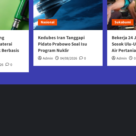
Nasional
Sukabumi
ng
Kedubes Iran Tanggapi
Bekerja 24 
aterai
Pidato Prabowo Soal Isu
Sosok Ulu-
k Berbasis
Program Nuklir
Air Pertani
Admin
04/08/2026
0
Admin
0
26
0