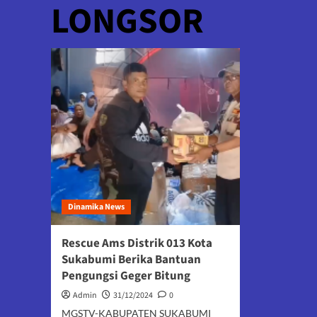
LONGSOR
Dinamika News
Rescue Ams Distrik 013 Kota
Sukabumi Berika Bantuan
Pengungsi Geger Bitung
Admin
31/12/2024
0
MGSTV-KABUPATEN SUKABUMI