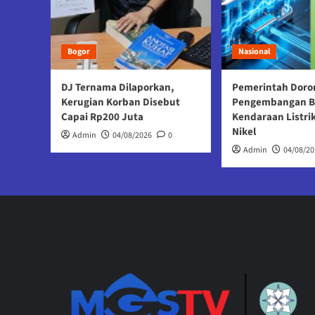
Bogor
Nasional
DJ Ternama Dilaporkan,
Pemerintah Doro
Kerugian Korban Disebut
Pengembangan B
Capai Rp200 Juta
Kendaraan Listri
Nikel
Admin
04/08/2026
0
Admin
04/08/20