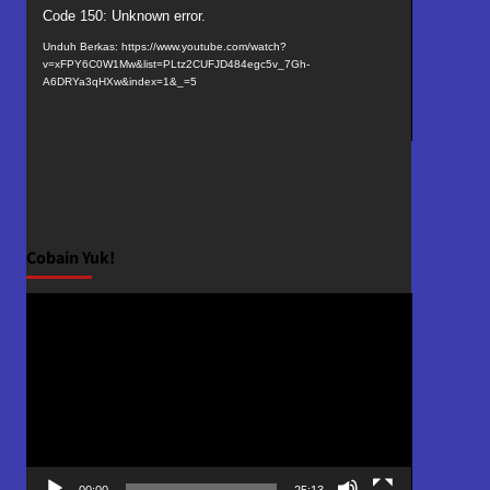
Pemutar
Code 150: Unknown error.
Video
Unduh Berkas: https://www.youtube.com/watch?
v=xFPY6C0W1Mw&list=PLtz2CUFJD484egc5v_7Gh-
A6DRYa3qHXw&index=1&_=5
Cobain Yuk!
Pemutar
Video
00:00
25:13