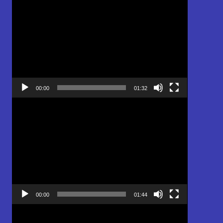
Pemutar
Video
00:00
01:32
Pemutar
Video
00:00
01:44
Pemutar