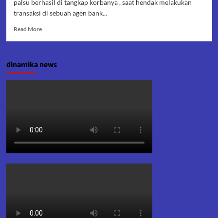
palsu berhasil di tangkap korbanya , saat hendak melakukan
transaksi di sebuah agen bank...
Read
Read More
more
about
Pengedar
dinamika news
Uang
Palsu
di
Klapnungal
di
Tangkap
Polisi